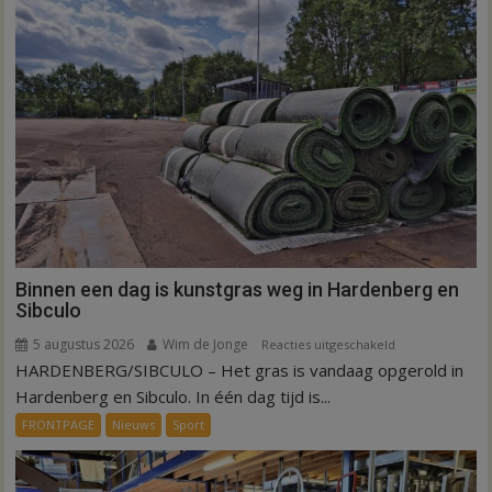
kernen
Hardenberg
Binnen een dag is kunstgras weg in Hardenberg en
Sibculo
5 augustus 2026
Wim de Jonge
voor
Reacties uitgeschakeld
HARDENBERG/SIBCULO – Het gras is vandaag opgerold in
Binnen
een
Hardenberg en Sibculo. In één dag tijd is...
dag
FRONTPAGE
Nieuws
Sport
is
kunstgras
weg