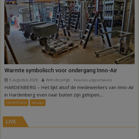
in
Hardenberg
en
Sibculo
Warmte symbolisch voor ondergang Inno-Air
5 augustus 2026
Wim de Jonge
voor
Reacties uitgeschakeld
HARDENBERG – Het lijkt alsof de medewerkers van Inno-Air
Warmte
symbolisch
in Hardenberg even naar buiten zijn gelopen....
voor
FRONTPAGE
Nieuws
ondergang
Inno-
Air
LIVE