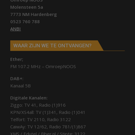
Molensteen 5a
7773 NM Hardenberg
0523 760 788
ANBI
WAAR ZIJN WE TE ONTVANGEN?
Ether;
FM 107.2 MHz – OmroepNOOS
DAB+:
Kanaal 5B
Digitale Kanalen:
Ziggo: TV 41, Radio (1)916
KPN/XS4all: TV (1)341, Radio (1)041
Telfort: TV 2110, Radio 3122
CaiwAy: TV 12/62, Radio 781/(1)867
XMS / Edutel / Fiber.nl / Stipte: 3122