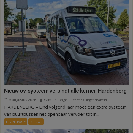
Nieuw ov-systeem verbindt alle kernen Hardenberg
6 augustus 2026
Wim de Jonge
voor
Reacties uitgeschakeld
HARDENBERG – Eind volgend jaar moet een extra systeem
Nieuw
ov-
van buurtbussen het openbaar vervoer tot in...
systeem
FRONTPAGE
Nieuws
verbindt
alle