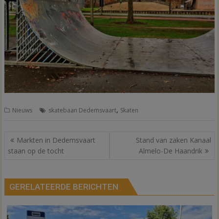
,
Nieuws
skatebaan Dedemsvaart
Skaten
Bericht
Markten in Dedemsvaart
Stand van zaken Kanaal
navigatie
staan op de tocht
Almelo-De Haandrik
GERELATEERDE BERICHTEN