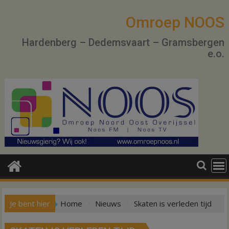
Ga
naar
Omroep NOOS
de
Hardenberg – Dedemsvaart – Gramsbergen
inhoud
e.o.
Je bent hier
Home
Nieuws
Skaten is verleden tijd