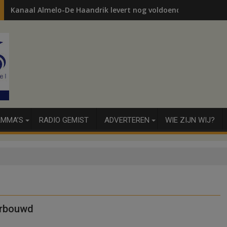
Kanaal Almelo-De Haandrik levert nog voldoende voor water
MMA’S
RADIO GEMIST
ADVERTEREN
WIE ZIJN WIJ?
erbouwd