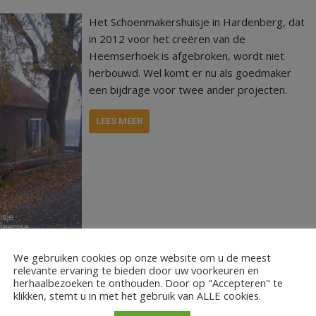
Het Schoenmakershuisje in Hardenberg, dat
in 2012 voor het creëren van de
Heemserhoek is afgebroken, wordt niet
herbouwd. Wel komt er nu als goedmaker
een bijdrage voor twee ander projecten.
LEES MEER
,
huisje
Schoenmakershuisje Heemse
We gebruiken cookies op onze website om u de meest
relevante ervaring te bieden door uw voorkeuren en
herhaalbezoeken te onthouden. Door op "Accepteren" te
klikken, stemt u in met het gebruik van ALLE cookies.