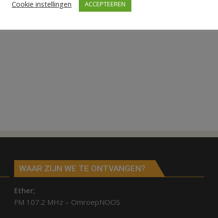
Cookie instellingen
ACCEPTEEREN
WAAR ZIJN WE TE ONTVANGEN?
Ether;
FM 107.2 MHz – OmroepNOOS