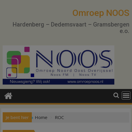
Ga
naar
Omroep NOOS
de
Hardenberg – Dedemsvaart – Gramsbergen
inhoud
e.o.
Je bent hier
Home
ROC