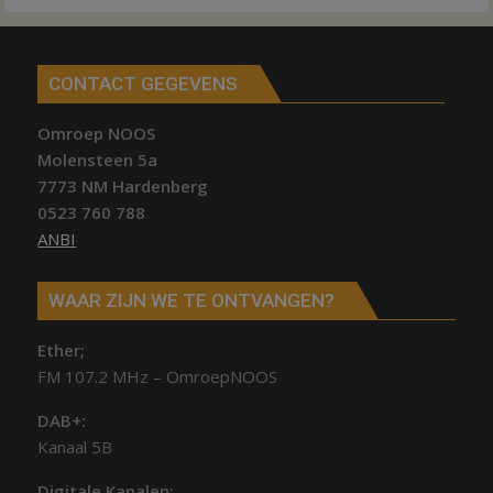
CONTACT GEGEVENS
Omroep NOOS
Molensteen 5a
7773 NM Hardenberg
0523 760 788
ANBI
WAAR ZIJN WE TE ONTVANGEN?
Ether;
FM 107.2 MHz – OmroepNOOS
DAB+:
Kanaal 5B
Digitale Kanalen: