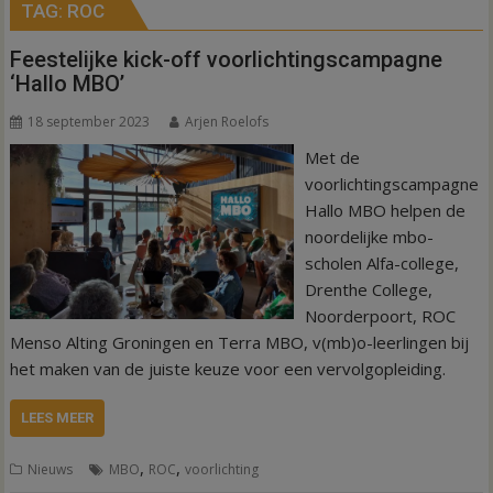
TAG:
ROC
Feestelijke kick-off voorlichtingscampagne
‘Hallo MBO’
18 september 2023
Arjen Roelofs
Met de
voorlichtingscampagne
Hallo MBO helpen de
noordelijke mbo-
scholen Alfa-college,
Drenthe College,
Noorderpoort, ROC
Menso Alting Groningen en Terra MBO, v(mb)o-leerlingen bij
het maken van de juiste keuze voor een vervolgopleiding.
LEES MEER
,
,
Nieuws
MBO
ROC
voorlichting