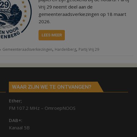
Vrij 29 neemt deel aan de
gemeenteraadsverkiezingen op 18 maart
2026.
LEES MEER
,
,
Gemeenteraadsverkiezingen
Hardenberg
Partij Vrij 29
WAAR ZIJN WE TE ONTVANGEN?
Ether;
FM 107.2 MHz – OmroepNOOS
DAB+:
Kanaal 5B