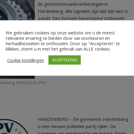
de gemeenteraadsverkiezingen in
Hardenberg. Alle signalen zijn dat dat niet is
gelukt. Een formele bevestiging ontbreekt
nog.
We gebruiken cookies op onze website om u de meest
relevante ervaring te bieden door uw voorkeuren en
LEES MEER
herhaalbezoeken te onthouden. Door op "Accepteren" te
klikken, stemt u in met het gebruik van ALLE cookies.
Cookie instellingen
ACCEPTEEREN
,
,
denberg
Partij Vrij 29
PVV
HARDENBERG – De gemeente Hardenberg
is een nieuwe politieke partij rijker. De
papieren zijn getekend bij de notaris. Partij