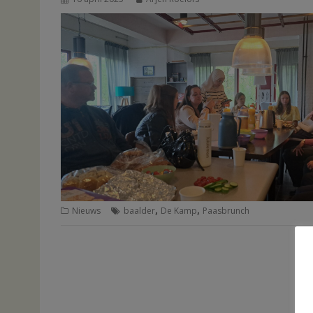
,
,
Nieuws
baalder
De Kamp
Paasbrunch