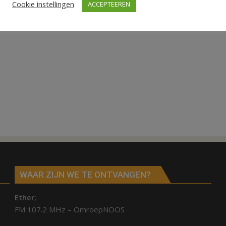
Cookie instellingen
ACCEPTEEREN
WAAR ZIJN WE TE ONTVANGEN?
Ether;
FM 107.2 MHz – OmroepNOOS