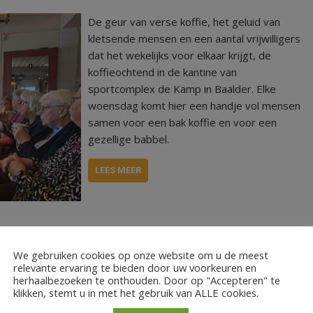
De geur van verse koffie, het geluid van
kletsende mensen en een aantal vrijwilligers
dat het wekelijks voor elkaar krijgt, de
koffieochtend in de kantine van
sportcomplex de Kamp in Baalder. Elke
woensdag komt hier een handje vol mensen
samen voor een bak koffie en voor een
gezellige babbel.
LEES MEER
We gebruiken cookies op onze website om u de meest
relevante ervaring te bieden door uw voorkeuren en
herhaalbezoeken te onthouden. Door op "Accepteren" te
klikken, stemt u in met het gebruik van ALLE cookies.