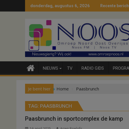
Ga
donderdag, augustus 6, 2026
Recente berich
naar
de
inhoud
NIEUWS
TV
RADIO GIDS
PROGRA
Je bent hier
Home
Paasbrunch
TAG:
PAASBRUNCH
Paasbrunch in sportcomplex de kamp
16 april 2025
Arjen Roelofs