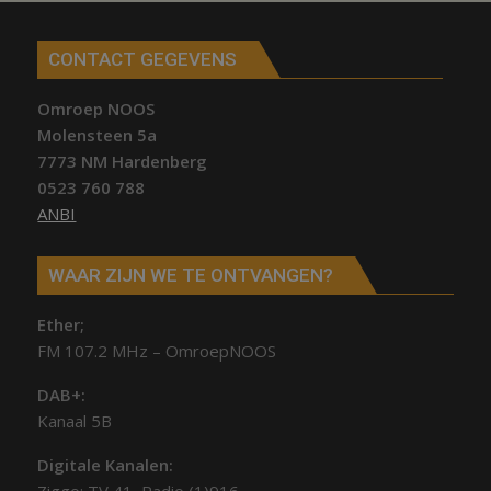
CONTACT GEGEVENS
Omroep NOOS
Molensteen 5a
7773 NM Hardenberg
0523 760 788
ANBI
WAAR ZIJN WE TE ONTVANGEN?
Ether;
FM 107.2 MHz – OmroepNOOS
DAB+:
Kanaal 5B
Digitale Kanalen: