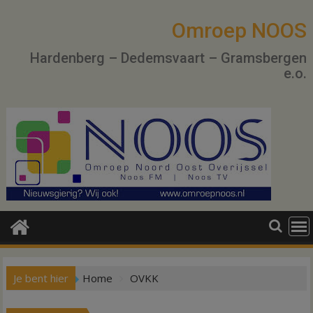
Ga
naar
Omroep NOOS
de
Hardenberg – Dedemsvaart – Gramsbergen
inhoud
e.o.
Je bent hier
Home
OVKK