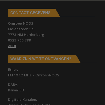
CONTACT GEGEVENS
Omroep NOOS
Molensteen 5a
7773 NM Hardenberg
0523 760 788
ANBI
WAAR ZIJN WE TE ONTVANGEN?
Ether;
FM 107.2 MHz – OmroepNOOS
DAB+:
Kanaal 5B
Digitale Kanalen: