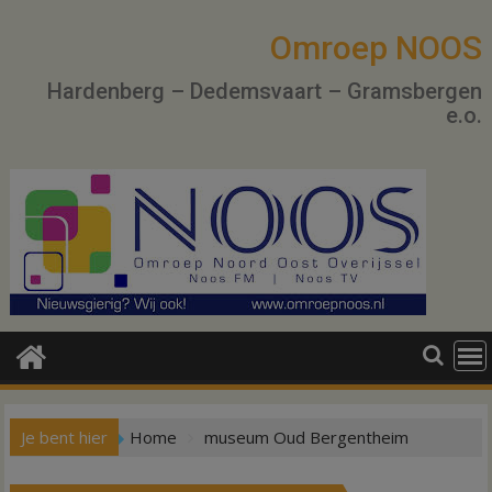
Ga
naar
Omroep NOOS
de
Hardenberg – Dedemsvaart – Gramsbergen
inhoud
e.o.
Je bent hier
Home
museum Oud Bergentheim