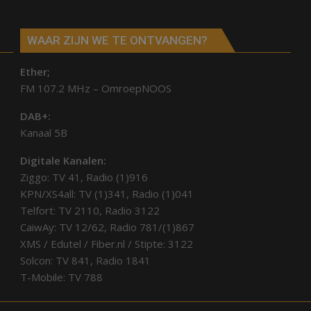
WAAR ZIJN WE TE ONTVANGEN?
Ether;
FM 107.2 MHz – OmroepNOOS
DAB+:
Kanaal 5B
Digitale Kanalen:
Ziggo: TV 41, Radio (1)916
KPN/XS4all: TV (1)341, Radio (1)041
Telfort: TV 2110, Radio 3122
CaiwAy: TV 12/62, Radio 781/(1)867
XMS / Edutel / Fiber.nl / Stipte: 3122
Solcon: TV 841, Radio 1841
T-Mobile: TV 788