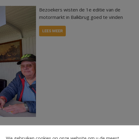
Bezoekers wisten de 1e editie van de
motormarkt in Balkbrug goed te vinden
LEES MEER
 kameraadschap
We gebruiken cookies op onze website om u de meest