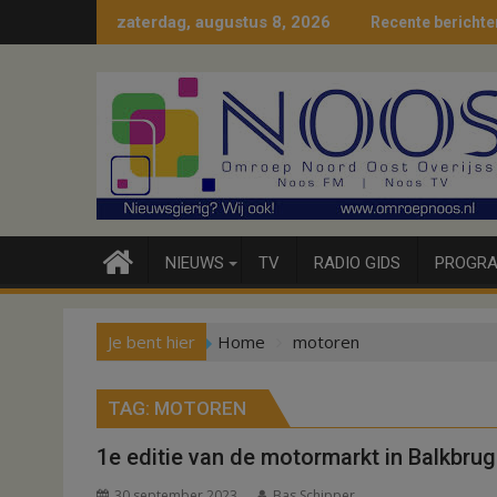
Ga
zaterdag, augustus 8, 2026
Recente berichte
naar
de
inhoud
NIEUWS
TV
RADIO GIDS
PROGRA
Je bent hier
Home
motoren
TAG:
MOTOREN
1e editie van de motormarkt in Balkbru
30 september 2023
Bas Schipper