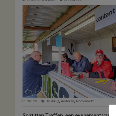
,
,
Nieuws
Balkbrug
motoren
Motormarkt
Spirtitten Treffen, een evenement van