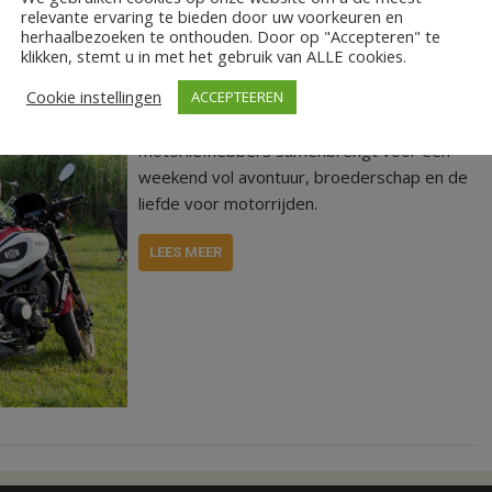
relevante ervaring te bieden door uw voorkeuren en
herhaalbezoeken te onthouden. Door op "Accepteren" te
klikken, stemt u in met het gebruik van ALLE cookies.
Het Spirtitten Treffen, georganiseerd door
Cookie instellingen
de motorclub Roving Spirit uit Slagharen, is
ACCEPTEEREN
een jaarlijks motortreffen dat
motorliefhebbers samenbrengt voor een
weekend vol avontuur, broederschap en de
liefde voor motorrijden.
LEES MEER