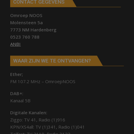
CONTACT GEGEVENS
Omroep NOOS
Molensteen 5a
7773 NM Hardenberg
0523 760 788
ANBI
WAAR ZIJN WE TE ONTVANGEN?
Ether;
FM 107.2 MHz – OmroepNOOS
DAB+:
Kanaal 5B
Digitale Kanalen:
Ziggo: TV 41, Radio (1)916
KPN/XS4all: TV (1)341, Radio (1)041