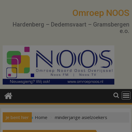
Ga
naar
Omroep NOOS
de
Hardenberg – Dedemsvaart – Gramsbergen
inhoud
e.o.
Je bent hier
Home
minderjarige asielzoekers