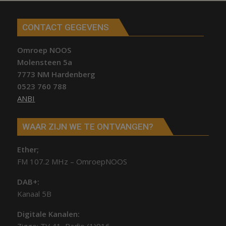
CONTACT GEGEVENS
Omroep NOOS
Molensteen 5a
7773 NM Hardenberg
0523 760 788
ANBI
WAAR ZIJN WE TE ONTVANGEN?
Ether;
FM 107.2 MHz – OmroepNOOS
DAB+:
Kanaal 5B
Digitale Kanalen: