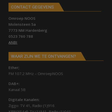
CONTACT GEGEVENS
Omroep NOOS
Molensteen 5a
7773 NM Hardenberg
0523 760 788
ANBI
WAAR ZIJN WE TE ONTVANGEN?
Ether;
FM 107.2 MHz – OmroepNOOS
DAB+:
Kanaal 5B
Digitale Kanalen:
Ziggo: TV 41, Radio (1)916
KPN/XS4all: TV (1)341, Radio (1)041