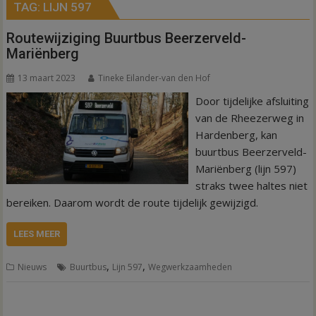
TAG:
LIJN 597
Routewijziging Buurtbus Beerzerveld-
Mariënberg
13 maart 2023
Tineke Eilander-van den Hof
Door tijdelijke afsluiting
van de Rheezerweg in
Hardenberg, kan
buurtbus Beerzerveld-
Mariënberg (lijn 597)
straks twee haltes niet
bereiken. Daarom wordt de route tijdelijk gewijzigd.
LEES MEER
,
,
Nieuws
Buurtbus
Lijn 597
Wegwerkzaamheden