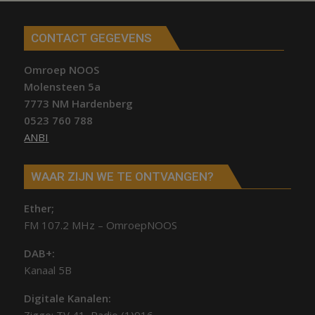
CONTACT GEGEVENS
Omroep NOOS
Molensteen 5a
7773 NM Hardenberg
0523 760 788
ANBI
WAAR ZIJN WE TE ONTVANGEN?
Ether;
FM 107.2 MHz – OmroepNOOS
DAB+:
Kanaal 5B
Digitale Kanalen: