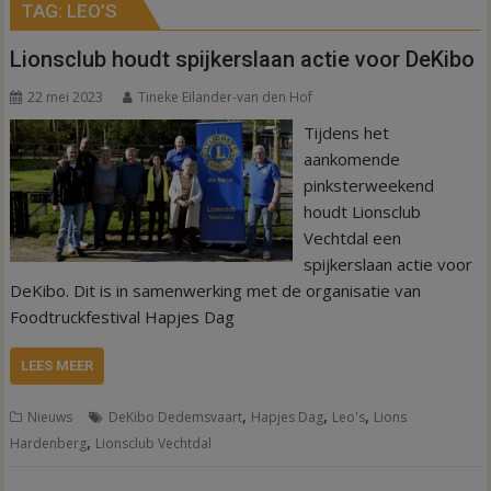
TAG:
LEO’S
Lionsclub houdt spijkerslaan actie voor DeKibo
22 mei 2023
Tineke Eilander-van den Hof
Tijdens het
aankomende
pinksterweekend
houdt Lionsclub
Vechtdal een
spijkerslaan actie voor
DeKibo. Dit is in samenwerking met de organisatie van
Foodtruckfestival Hapjes Dag
LEES MEER
,
,
,
Nieuws
DeKibo Dedemsvaart
Hapjes Dag
Leo's
Lions
,
Hardenberg
Lionsclub Vechtdal