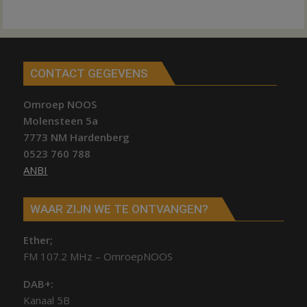
CONTACT GEGEVENS
Omroep NOOS
Molensteen 5a
7773 NM Hardenberg
0523 760 788
ANBI
WAAR ZIJN WE TE ONTVANGEN?
Ether;
FM 107.2 MHz – OmroepNOOS
DAB+:
Kanaal 5B