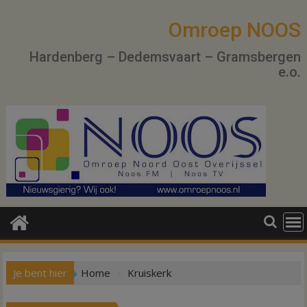
Ga
naar
Omroep NOOS
de
Hardenberg – Dedemsvaart – Gramsbergen
inhoud
e.o.
Je bent hier
Home
Kruiskerk