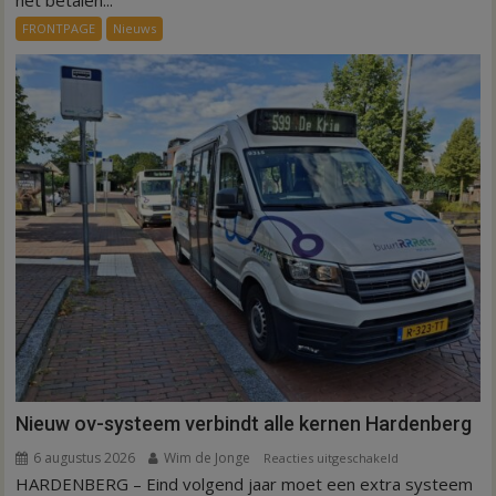
voor
FRONTPAGE
Nieuws
ex-
werknemers
Nieuw ov-systeem verbindt alle kernen Hardenberg
6 augustus 2026
Wim de Jonge
voor
Reacties uitgeschakeld
HARDENBERG – Eind volgend jaar moet een extra systeem
Nieuw