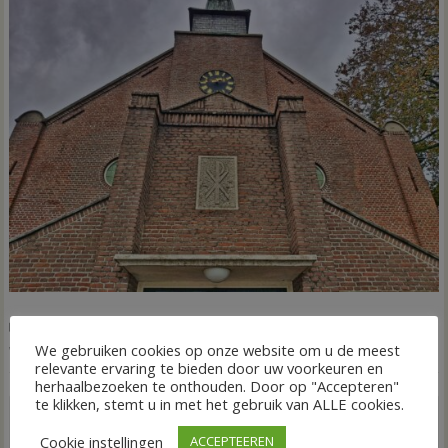
,
,
,
,
FRONTPAGE
Nieuws
Kruiskerk
Lutten
Lutten Leeft
Vechtdal
,
We gebruiken cookies op onze website om u de meest
Wonen
woningbouw
relevante ervaring te bieden door uw voorkeuren en
herhaalbezoeken te onthouden. Door op "Accepteren"
Bericht
te klikken, stemt u in met het gebruik van ALLE cookies.
TBS na aanval op personeel
Marktstraat mogelijk definitief
navigatie
Veldzicht
dicht voor (vracht)auto’s
Cookie instellingen
ACCEPTEEREN