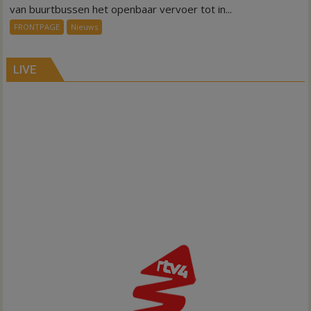
ov-
van buurtbussen het openbaar vervoer tot in...
systeem
FRONTPAGE
Nieuws
verbindt
alle
kernen
LIVE
Hardenberg