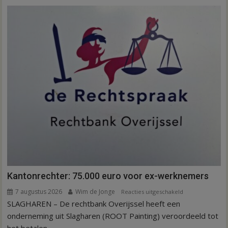
op
aardappeloogst
Kantonrechter: 75.000 euro voor ex-werknemers
7 augustus 2026
Wim de Jonge
voor
Reacties uitgeschakeld
SLAGHAREN – De rechtbank Overijssel heeft een
Kantonrechter:
75.000
onderneming uit Slagharen (ROOT Painting) veroordeeld tot
euro
het betalen...