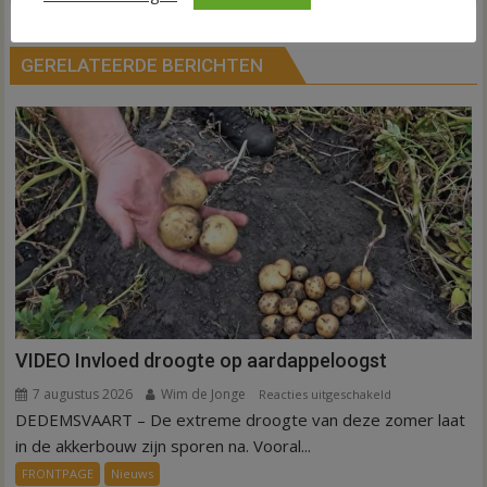
GERELATEERDE BERICHTEN
VIDEO Invloed droogte op aardappeloogst
7 augustus 2026
Wim de Jonge
voor
Reacties uitgeschakeld
DEDEMSVAART – De extreme droogte van deze zomer laat
VIDEO
Invloed
in de akkerbouw zijn sporen na. Vooral...
droogte
FRONTPAGE
Nieuws