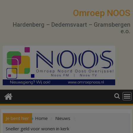
Ga
naar
Omroep NOOS
de
Hardenberg – Dedemsvaart – Gramsbergen
inhoud
e.o.
Je bent hier
Home
Nieuws
Sneller geld voor wonen in kerk