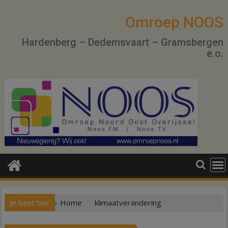
Ga
naar
Omroep NOOS
de
Hardenberg – Dedemsvaart – Gramsbergen
inhoud
e.o.
Je bent hier
Home
klimaatverandering