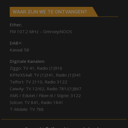
WAAR ZIJN WE TE ONTVANGEN?
Ether;
FM 107.2 MHz – OmroepNOOS
DAB+:
Kanaal 5B
Digitale Kanalen:
Ziggo: TV 41, Radio (1)916
KPN/XS4all: TV (1)341, Radio (1)041
Telfort: TV 2110, Radio 3122
CaiwAy: TV 12/62, Radio 781/(1)867
XMS / Edutel / Fiber.nl / Stipte: 3122
Solcon: TV 841, Radio 1841
T-Mobile: TV 788