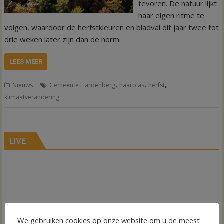
tevoren. De natuur lijkt
haar eigen ritme te
volgen, waardoor de herfstkleuren en bladval dit jaar twee tot
drie weken later zijn dan de norm.
LEES MEER
,
,
,
Nieuws
Gemeente Hardenberg
haarplas
herfst
klimaatverandering
LIVE
We gebruiken cookies op onze website om u de meest