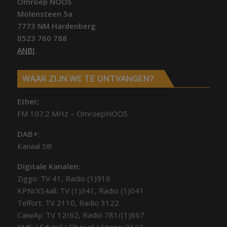
Omroep NOOS
Molensteen 5a
7773 NM Hardenberg
0523 760 788
ANBI
WAAR ZIJN WE TE ONTVANGEN?
Ether;
FM 107.2 MHz – OmroepNOOS
DAB+:
Kanaal 5B
Digitale Kanalen:
Ziggo: TV 41, Radio (1)916
KPN/XS4all: TV (1)341, Radio (1)041
Telfort: TV 2110, Radio 3122
CaiwAy: TV 12/62, Radio 781/(1)867