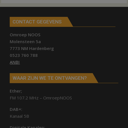
CONTACT GEGEVENS
Omroep NOOS
Molensteen 5a
7773 NM Hardenberg
0523 760 788
ANBI
WAAR ZIJN WE TE ONTVANGEN?
Ether;
FM 107.2 MHz – OmroepNOOS
DAB+:
Kanaal 5B
Digitale Kanalen: