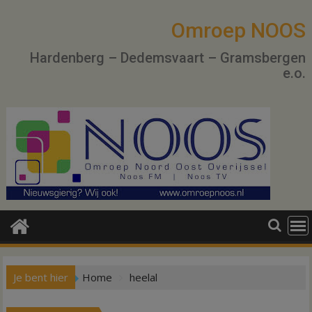
Ga
naar
Omroep NOOS
de
Hardenberg – Dedemsvaart – Gramsbergen
inhoud
e.o.
Je bent hier
Home
heelal