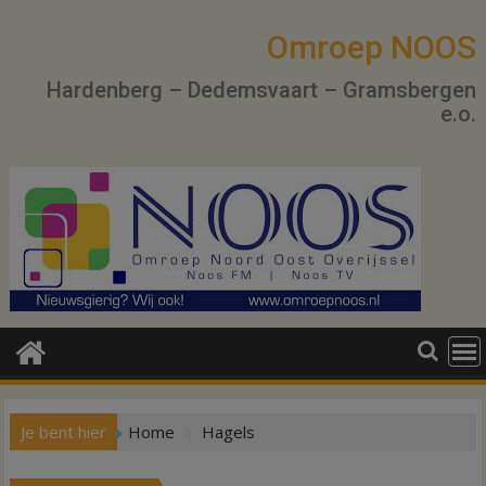
Ga
naar
Omroep NOOS
de
Hardenberg – Dedemsvaart – Gramsbergen
inhoud
e.o.
Je bent hier
Home
Hagels