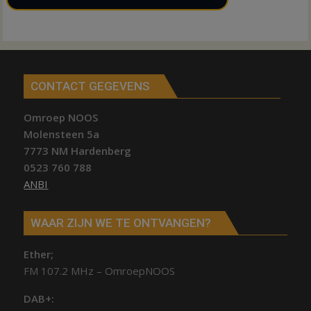
CONTACT GEGEVENS
Omroep NOOS
Molensteen 5a
7773 NM Hardenberg
0523 760 788
ANBI
WAAR ZIJN WE TE ONTVANGEN?
Ether;
FM 107.2 MHz – OmroepNOOS
DAB+: