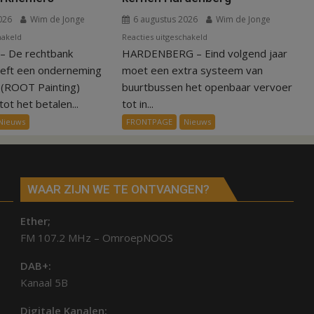
026
Wim de Jonge
6 augustus 2026
Wim de Jonge
voor
voor
hakeld
Reacties uitgeschakeld
 De rechtbank
Kantonrechter:
HARDENBERG – Eind volgend jaar
Nieuw
75.000
ov-
eeft een onderneming
moet een extra systeem van
euro
systeem
n (ROOT Painting)
buurtbussen het openbaar vervoer
voor
verbindt
ot het betalen...
tot in...
ex-
alle
Nieuws
FRONTPAGE
Nieuws
werknemers
kernen
Hardenberg
WAAR ZIJN WE TE ONTVANGEN?
Ether;
FM 107.2 MHz – OmroepNOOS
DAB+:
Kanaal 5B
Digitale Kanalen: