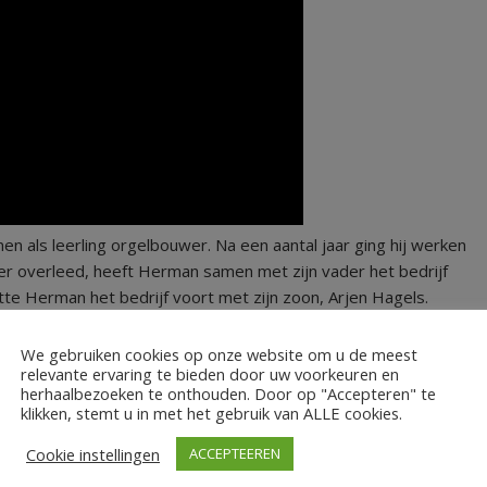
en als leerling orgelbouwer. Na een aantal jaar ging hij werken
er overleed, heeft Herman samen met zijn vader het bedrijf
e Herman het bedrijf voort met zijn zoon, Arjen Hagels.
We gebruiken cookies op onze website om u de meest
relevante ervaring te bieden door uw voorkeuren en
 van de Immanuëlkerk gebouwd en tot nu toe is er weinig aan
herhaalbezoeken te onthouden. Door op "Accepteren" te
klikken, stemt u in met het gebruik van ALLE cookies.
erhoudsbeurt nodig. “Als je in je kamer tweeënveertig jaar
ordt”, vertelt Herman. “En zo is het met dit orgel eigenlijk ook.”
Cookie instellingen
ACCEPTEEREN