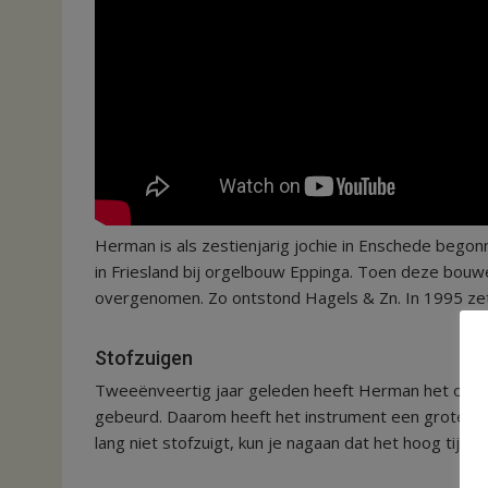
Herman is als zestienjarig jochie in Enschede begonn
in Friesland bij orgelbouw Eppinga. Toen deze bouw
overgenomen. Zo ontstond Hagels & Zn. In 1995 zett
Stofzuigen
Tweeënveertig jaar geleden heeft Herman het orgel
gebeurd. Daarom heeft het instrument een grote ond
lang niet stofzuigt, kun je nagaan dat het hoog tijd w