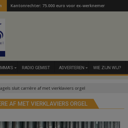
Kantonrechter: 75.000 euro voor ex-werknemers
n
MMA’S
RADIO GEMIST
ADVERTEREN
WIE ZIJN WIJ?
els sluit carrière af met vierklaviers orgel
RE AF MET VIERKLAVIERS ORGEL