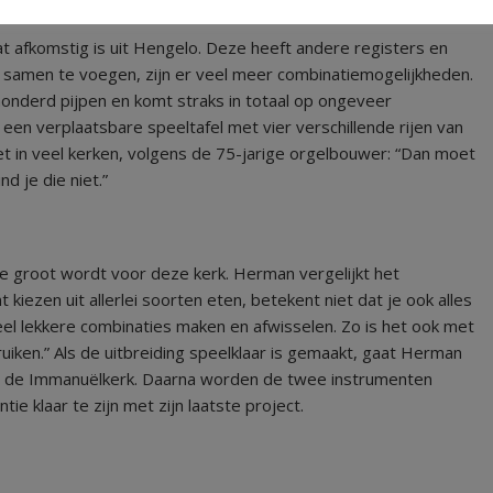
t afkomstig is uit Hengelo. Deze heeft andere registers en
 samen te voegen, zijn er veel meer combinatiemogelijkheden.
honderd pijpen en komt straks in totaal op ongeveer
een verplaatsbare speeltafel met vier verschillende rijen van
niet in veel kerken, volgens de 75-jarige orgelbouwer: “Dan moet
d je die niet.”
 groot wordt voor deze kerk. Herman vergelijkt het
 kiezen uit allerlei soorten eten, betekent niet dat je ook alles
 veel lekkere combinaties maken en afwisselen. Zo is het ook met
bruiken.” Als de uitbreiding speelklaar is gemaakt, gaat Herman
an de Immanuëlkerk. Daarna worden de twee instrumenten
klaar te zijn met zijn laatste project.