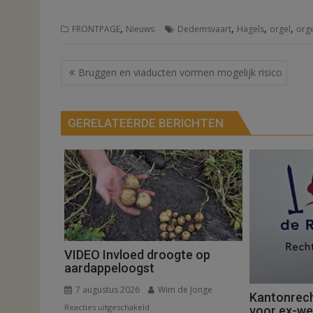
,
,
,
,
FRONTPAGE
Nieuws
Dedemsvaart
Hagels
orgel
org
Bericht
Bruggen en viaducten vormen mogelijk risico
navigatie
GERELATEERDE BERICHTEN
VIDEO Invloed droogte op
aardappeloogst
7 augustus 2026
Wim de Jonge
Kantonrech
voor
Reacties uitgeschakeld
voor ex-w