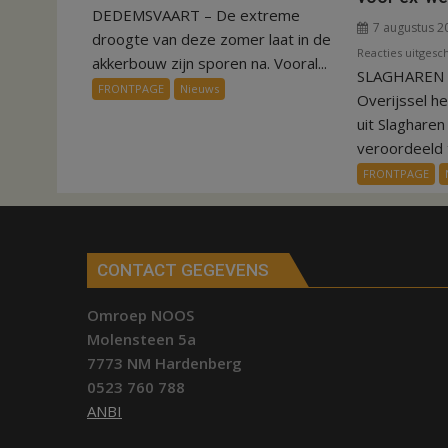
DEDEMSVAART – De extreme
VIDEO
7 augustus 2
Invloed
droogte van deze zomer laat in de
Reacties uitgesc
droogte
akkerbouw zijn sporen na. Vooral...
SLAGHAREN –
op
FRONTPAGE
Nieuws
Overijssel h
aardappeloogst
uit Slaghare
veroordeeld t
FRONTPAGE
CONTACT GEGEVENS
Omroep NOOS
Molensteen 5a
7773 NM Hardenberg
0523 760 788
ANBI