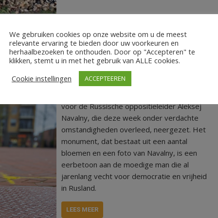
vrijheid
We gebruiken cookies op onze website om u de meest
relevante ervaring te bieden door uw voorkeuren en
valny in Hardenberg
herhaalbezoeken te onthouden. Door op "Accepteren" te
klikken, stemt u in met het gebruik van ALLE cookies.
Cookie instellingen
ACCEPTEEREN
Midden op het Marktplein in Hardenberg is
vanochtend spontaan een gedenkmonument
voor de Russische oppositieleider Aleksej
Navalny, die deze week onder verdachte
omstandigheden overleed, neergezet. Het
monument, dat bestaat uit een aantal
bloemen en een foto van Navalny, is een
eerbetoon aan de moedige man die al
jarenlang vecht voor democratie en vrijheid
in Rusland.
LEES MEER