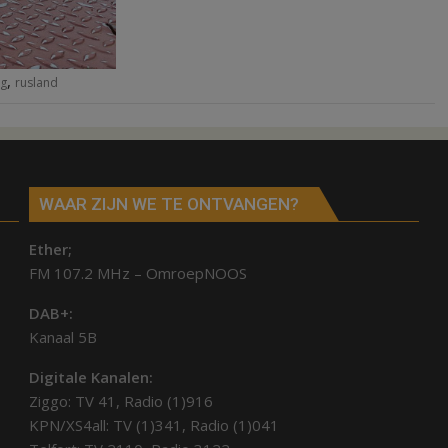
,
g
rusland
WAAR ZIJN WE TE ONTVANGEN?
Ether;
FM 107.2 MHz – OmroepNOOS
DAB+:
Kanaal 5B
Digitale Kanalen:
Ziggo: TV 41, Radio (1)916
KPN/XS4all: TV (1)341, Radio (1)041