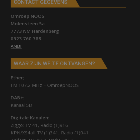
CONTACT GEGEVENS
Omroep NOOS
Molensteen 5a
7773 NM Hardenberg
0523 760 788
ANBI
WAAR ZIJN WE TE ONTVANGEN?
Ether;
FM 107.2 MHz – OmroepNOOS
DAB+:
Kanaal 5B
Digitale Kanalen:
Ziggo: TV 41, Radio (1)916
KPN/XS4all: TV (1)341, Radio (1)041