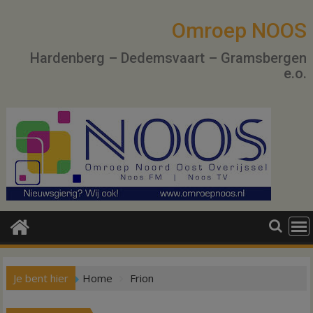
Ga
naar
Omroep NOOS
de
Hardenberg – Dedemsvaart – Gramsbergen
inhoud
e.o.
Je bent hier
Home
Frion