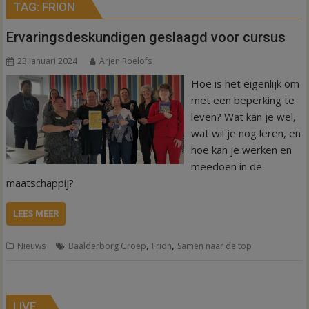
TAG:
FRION
Ervaringsdeskundigen geslaagd voor cursus
23 januari 2024
Arjen Roelofs
Hoe is het eigenlijk om
met een beperking te
leven? Wat kan je wel,
wat wil je nog leren, en
hoe kan je werken en
meedoen in de
maatschappij?
LEES MEER
,
,
Nieuws
Baalderborg Groep
Frion
Samen naar de top
LIVE