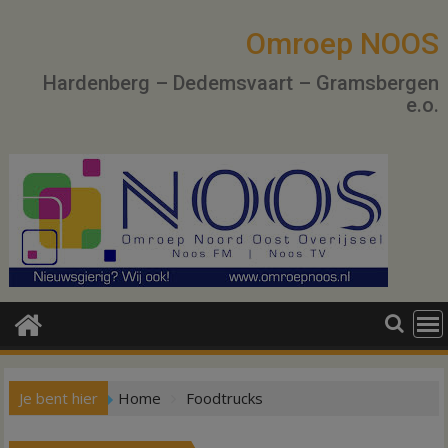
Ga
naar
Omroep NOOS
de
Hardenberg – Dedemsvaart – Gramsbergen
inhoud
e.o.
Je bent hier
Home
Foodtrucks