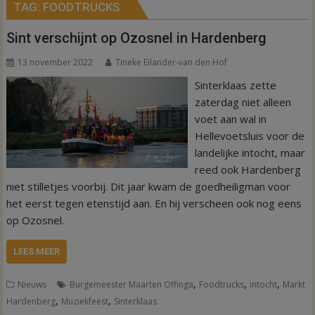
TAG:
FOODTRUCKS
Sint verschijnt op Ozosnel in Hardenberg
13 november 2022
Tineke Eilander-van den Hof
Sinterklaas zette
zaterdag niet alleen
voet aan wal in
Hellevoetsluis voor de
landelijke intocht, maar
reed ook Hardenberg
niet stilletjes voorbij. Dit jaar kwam de goedheiligman voor
het eerst tegen etenstijd aan. En hij verscheen ook nog eens
op Ozosnel.
LEES MEER
,
,
,
Nieuws
Burgemeester Maarten Offinga
Foodtrucks
intocht
Markt
,
,
Hardenberg
Muziekfeest
Sinterklaas