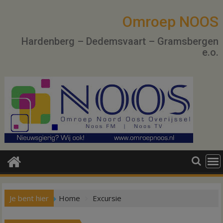
Ga
naar
Omroep NOOS
de
Hardenberg – Dedemsvaart – Gramsbergen
inhoud
e.o.
Je bent hier
Home
Excursie