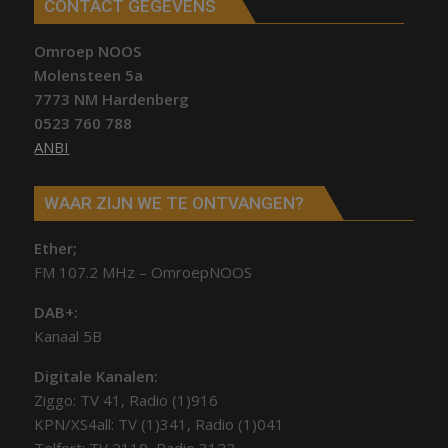
CONTACT GEGEVENS
Omroep NOOS
Molensteen 5a
7773 NM Hardenberg
0523 760 788
ANBI
WAAR ZIJN WE TE ONTVANGEN?
Ether;
FM 107.2 MHz – OmroepNOOS
DAB+:
Kanaal 5B
Digitale Kanalen:
Ziggo: TV 41, Radio (1)916
KPN/XS4all: TV (1)341, Radio (1)041