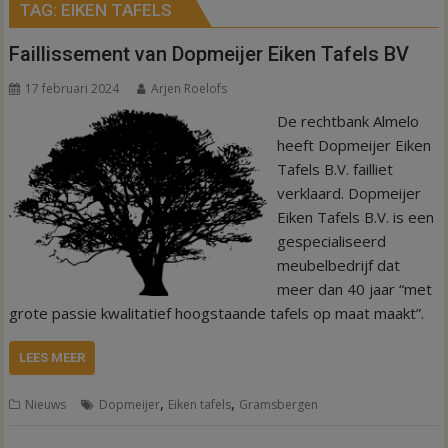
TAG:
EIKEN TAFELS
Faillissement van Dopmeijer Eiken Tafels BV
17 februari 2024
Arjen Roelofs
De rechtbank Almelo
heeft Dopmeijer Eiken
Tafels B.V. failliet
verklaard. Dopmeijer
Eiken Tafels B.V. is een
gespecialiseerd
meubelbedrijf dat
meer dan 40 jaar “met
grote passie kwalitatief hoogstaande tafels op maat maakt”.
LEES MEER
,
,
Nieuws
Dopmeijer
Eiken tafels
Gramsbergen