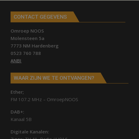
CONTACT GEGEVENS
Omroep NOOS
Molensteen 5a
7773 NM Hardenberg
0523 760 788
ANBI
WAAR ZIJN WE TE ONTVANGEN?
Ether;
FM 107.2 MHz – OmroepNOOS
DAB+:
Kanaal 5B
Digitale Kanalen: