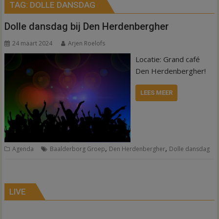
TAG:
DOLLE DANSDAG
Dolle dansdag bij Den Herdenbergher
24 maart 2024
Arjen Roelofs
Locatie: Grand café
Den Herdenbergher!
LEES MEER
,
,
Agenda
Baalderborg Groep
Den Herdenbergher
Dolle dansdag
LIVE