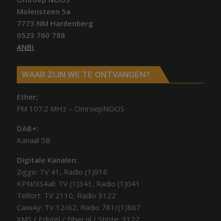
Molensteen 5a
7773 NM Hardenberg
0523 760 788
ANBI
WAAR ZIJN WE TE ONTVANGEN?
Ether;
FM 107.2 MHz – OmroepNOOS
DAB+:
Kanaal 5B
Digitale Kanalen:
Ziggo: TV 41, Radio (1)916
KPN/XS4all: TV (1)341, Radio (1)041
Telfort: TV 2110, Radio 3122
CaiwAy: TV 12/62, Radio 781/(1)867
XMS / Edutel / Fiber.nl / Stipte: 3122