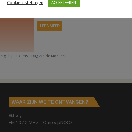
Cookie instellingen
ACCEPTEEREN
Bibliotheek Hardenberg viert deze dag met
een feestelijke dag.
LEES MEER
,
,
berg
bijeenkomst
Dag van de Moedertaal
WAAR ZIJN WE TE ONTVANGEN?
Ether;
FM 107.2 MHz – OmroepNOOS