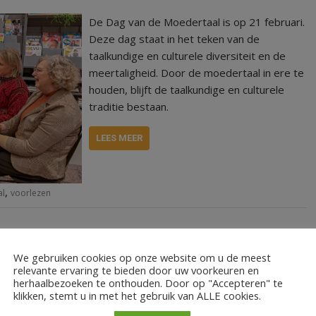
De Dag van de Moedertaal is op 21 februari.
Deze dag staat in het teken van de
taalkundige en culturele diversiteit en de
meertaligheid. Door de moedertaal in ere te
houden, blijft de taalkundige en culturele
traditie bestaan.
LEES MEER
,
al
voorlezen
We gebruiken cookies op onze website om u de meest
relevante ervaring te bieden door uw voorkeuren en
Elk jaar is er een dag die in het teken staat
herhaalbezoeken te onthouden. Door op "Accepteren" te
klikken, stemt u in met het gebruik van ALLE cookies.
van de Moedertaal. Dit jaar valt de Dag van
de Moedertaal op dinsdag 21 februari.