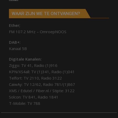
WAAR ZIJN WE TE ONTVANGEN?
Ether;
FM 107.2 MHz – OmroepNOOS
DAB+:
Kanaal 5B
Digitale Kanalen:
Ziggo: TV 41, Radio (1)916
KPN/XS4all: TV (1)341, Radio (1)041
Telfort: TV 2110, Radio 3122
CaiwAy: TV 12/62, Radio 781/(1)867
XMS / Edutel / Fiber.nl / Stipte: 3122
Solcon: TV 841, Radio 1841
T-Mobile: TV 788