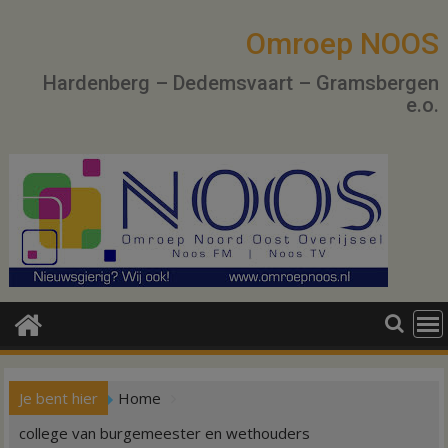
Ga
naar
Omroep NOOS
de
Hardenberg – Dedemsvaart – Gramsbergen
inhoud
e.o.
Je bent hier
Home
college van burgemeester en wethouders