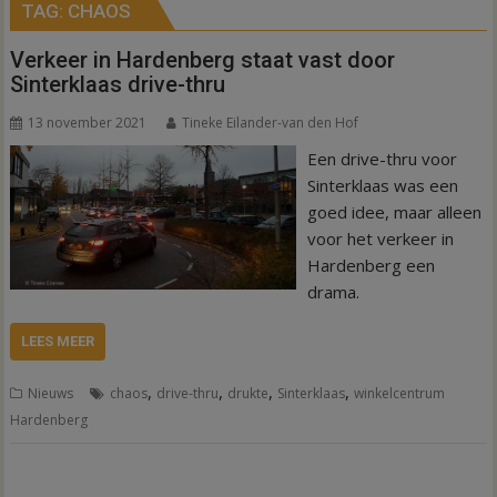
TAG:
CHAOS
Verkeer in Hardenberg staat vast door
Sinterklaas drive-thru
13 november 2021
Tineke Eilander-van den Hof
Een drive-thru voor
Sinterklaas was een
goed idee, maar alleen
voor het verkeer in
Hardenberg een
drama.
LEES MEER
,
,
,
,
Nieuws
chaos
drive-thru
drukte
Sinterklaas
winkelcentrum
Hardenberg