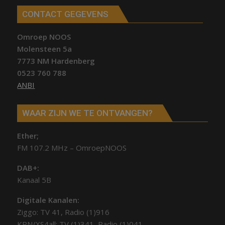
CONTACT GEGEVENS
Omroep NOOS
Molensteen 5a
7773 NM Hardenberg
0523 760 788
ANBI
WAAR ZIJN WE TE ONTVANGEN?
Ether;
FM 107.2 MHz – OmroepNOOS
DAB+:
Kanaal 5B
Digitale Kanalen:
Ziggo: TV 41, Radio (1)916
KPN/XS4all: TV (1)341, Radio (1)041