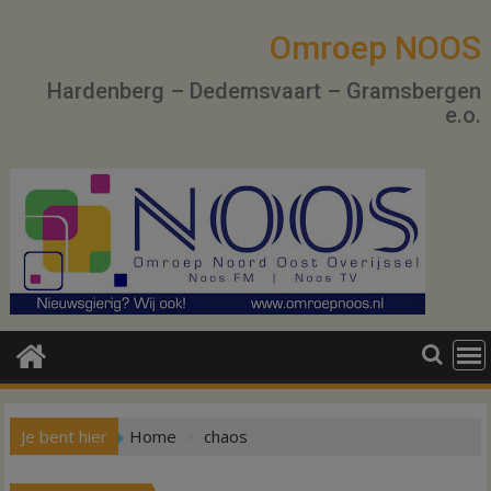
Ga
naar
Omroep NOOS
de
Hardenberg – Dedemsvaart – Gramsbergen
inhoud
e.o.
Je bent hier
Home
chaos