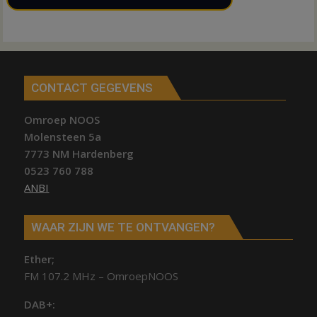
CONTACT GEGEVENS
Omroep NOOS
Molensteen 5a
7773 NM Hardenberg
0523 760 788
ANBI
WAAR ZIJN WE TE ONTVANGEN?
Ether;
FM 107.2 MHz – OmroepNOOS
DAB+: