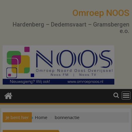
Ga
naar
Omroep NOOS
de
Hardenberg – Dedemsvaart – Gramsbergen
inhoud
e.o.
Je bent hier
Home
bonnenactie