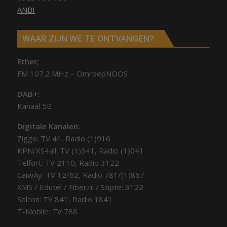
ANBI
WAAR ZIJN WE TE ONTVANGEN?
Ether;
FM 107.2 MHz – OmroepNOOS
DAB+:
Kanaal 5B
Digitale Kanalen:
Ziggo: TV 41, Radio (1)916
KPN/XS4all: TV (1)341, Radio (1)041
Telfort: TV 2110, Radio 3122
CaiwAy: TV 12/62, Radio 781/(1)867
XMS / Edutel / Fiber.nl / Stipte: 3122
Solcon: TV 841, Radio 1841
T-Mobile: TV 788