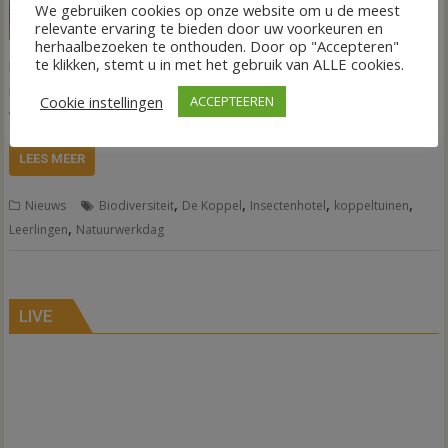
We gebruiken cookies op onze website om u de meest
vrijdag 4 en zaterdag 5
relevante ervaring te bieden door uw voorkeuren en
november zijn er in het
herhaalbezoeken te onthouden. Door op "Accepteren"
te klikken, stemt u in met het gebruik van ALLE cookies.
hele land natuurklussen te doen die bijdragen aan
natuurbehoud- en herstel. In De Koppeltuinen in Hardenberg
Cookie instellingen
ACCEPTEEREN
werd donderdag al hard gewerkt.
LEES MEER
,
,
,
,
Nieuws
Biodiversiteit
De Koppel
Insectenhotel
koppeltuinen
,
Leerlingen
Natuurwerkdag
LIVE