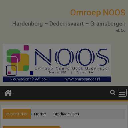
Ga
naar
Omroep NOOS
de
Hardenberg – Dedemsvaart – Gramsbergen
inhoud
e.o.
Je bent hier
Home
Biodiversiteit