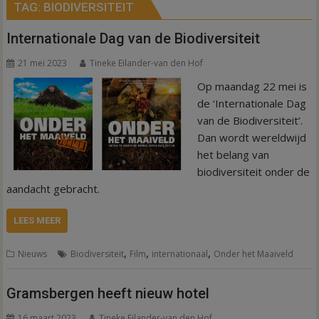
TAG:
BIODIVERSITEIT
Internationale Dag van de Biodiversiteit
21 mei 2023
Tineke Eilander-van den Hof
Op maandag 22 mei is
de ‘Internationale Dag
van de Biodiversiteit’.
Dan wordt wereldwijd
het belang van
biodiversiteit onder de
aandacht gebracht.
LEES MEER
,
,
,
Nieuws
Biodiversiteit
Film
internationaal
Onder het Maaiveld
Gramsbergen heeft nieuw hotel
16 maart 2023
Tineke Eilander-van den Hof