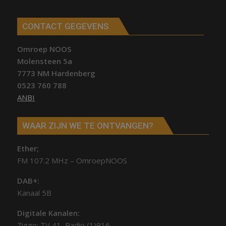
CONTACT GEGEVENS
Omroep NOOS
Molensteen 5a
7773 NM Hardenberg
0523 760 788
ANBI
WAAR ZIJN WE TE ONTVANGEN?
Ether;
FM 107.2 MHz – OmroepNOOS
DAB+:
Kanaal 5B
Digitale Kanalen:
Ziggo: TV 41, Radio (1)916