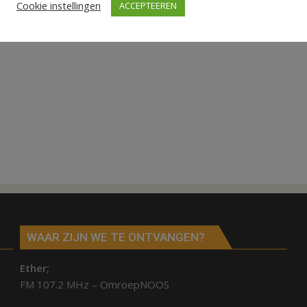
Cookie instellingen
ACCEPTEEREN
WAAR ZIJN WE TE ONTVANGEN?
Ether;
FM 107.2 MHz – OmroepNOOS