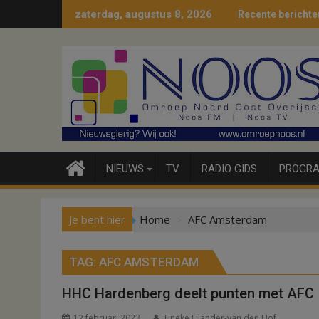
Ga
zaterdag, augustus 8, 2026
Recente berichte
naar
de
inhoud
NIEUWS
TV
RADIO GIDS
PROGRA
Je bent hier
Home
AFC Amsterdam
TAG:
AFC AMSTERDAM
HHC Hardenberg deelt punten met AFC
12 februari 2023
Tineke Eilander-van den Hof