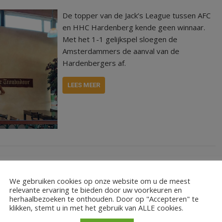
De topper van de Jack’s League tussen AFC
en HHC Hardenberg kende geen winnaar.
Met het 1-1 gelijkspel sloegen de
Amsterdammers de aanval van de
Hardenbergers af.
LEES MEER
We gebruiken cookies op onze website om u de meest
relevante ervaring te bieden door uw voorkeuren en
herhaalbezoeken te onthouden. Door op "Accepteren" te
klikken, stemt u in met het gebruik van ALLE cookies.