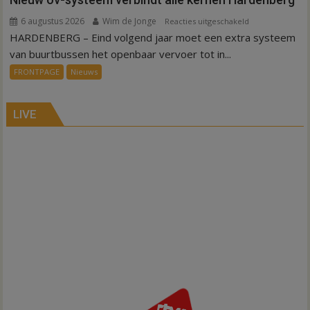
6 augustus 2026
Wim de Jonge
voor
Reacties uitgeschakeld
HARDENBERG – Eind volgend jaar moet een extra systeem
Nieuw
ov-
van buurtbussen het openbaar vervoer tot in...
systeem
FRONTPAGE
Nieuws
verbindt
alle
kernen
LIVE
Hardenberg