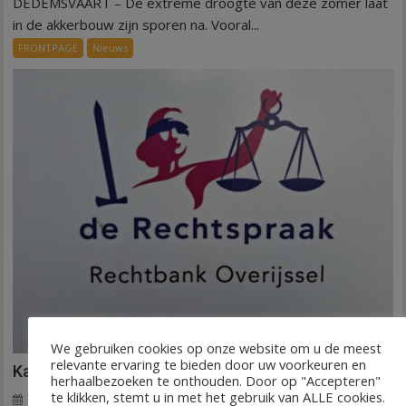
DEDEMSVAART – De extreme droogte van deze zomer laat
VIDEO
Invloed
in de akkerbouw zijn sporen na. Vooral...
droogte
FRONTPAGE
Nieuws
op
aardappeloogst
We gebruiken cookies op onze website om u de meest
relevante ervaring te bieden door uw voorkeuren en
Kantonrechter: 75.000 euro voor ex-werknemers
herhaalbezoeken te onthouden. Door op "Accepteren"
te klikken, stemt u in met het gebruik van ALLE cookies.
7 augustus 2026
Wim de Jonge
voor
Reacties uitgeschakeld