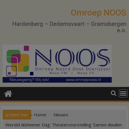
Ga
naar
Omroep NOOS
de
Hardenberg – Dedemsvaart – Gramsbergen
inhoud
e.o.
Je bent hier
Home
Nieuws
Wereld Alzheimer Dag: Theatervoorstelling ‘Samen dwalen