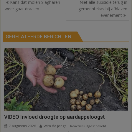
Bericht
Kans dat molen Slagharen
Niet alle subsidie terug in
navigatie
weer gaat draaien
gemeentekas bij afblazen
evenement
GERELATEERDE BERICHTEN
VIDEO Invloed droogte op aardappeloogst
7 augustus 2026
Wim de Jonge
voor
Reacties uitgeschakeld