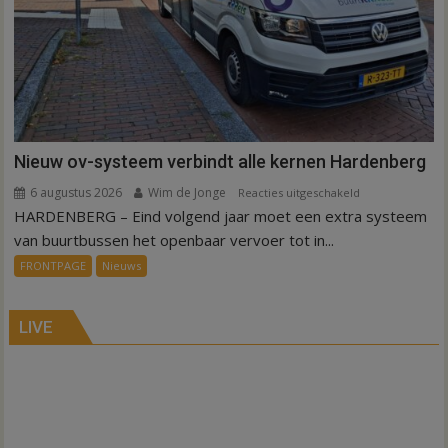
Nieuw ov-systeem verbindt alle kernen Hardenberg
6 augustus 2026
Wim de Jonge
voor
Reacties uitgeschakeld
HARDENBERG – Eind volgend jaar moet een extra systeem
Nieuw
ov-
van buurtbussen het openbaar vervoer tot in...
systeem
FRONTPAGE
Nieuws
verbindt
alle
kernen
LIVE
Hardenberg