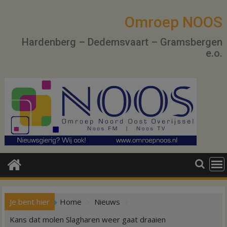
Ga
naar
Omroep NOOS
de
Hardenberg – Dedemsvaart – Gramsbergen
inhoud
e.o.
Je bent hier
Home
Nieuws
Kans dat molen Slagharen weer gaat draaien