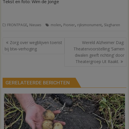
Tekst en foto: Wim de Jonge
,
,
,
,
FRONTPAGE
Nieuws
molen
Pionier
rijksmonument
Slagharen
Bericht
Zorg over wegblijven toerist
Wereld Alzheimer Dag:
navigatie
bij btw-verhoging
Theatervoorstelling ‘Samen
dwalen geeft richting’ door
Theatergroep Ut Raakt.
GERELATEERDE BERICHTEN