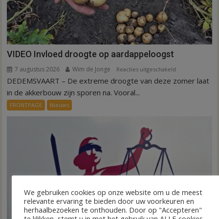
VIDEO Invloed droogte op aardappeloogst
7 augustus 2026
Wim de Jonge
voor
Reacties uitgeschakeld
DEDEMSVAART – De extreme droogte van deze zomer laat
VIDEO
Invloed
in de akkerbouw zijn sporen na. Vooral...
droogte
FRONTPAGE
Nieuws
op
aardappeloogst
We gebruiken cookies op onze website om u de meest
relevante ervaring te bieden door uw voorkeuren en
herhaalbezoeken te onthouden. Door op "Accepteren"
te klikken, stemt u in met het gebruik van ALLE cookies.