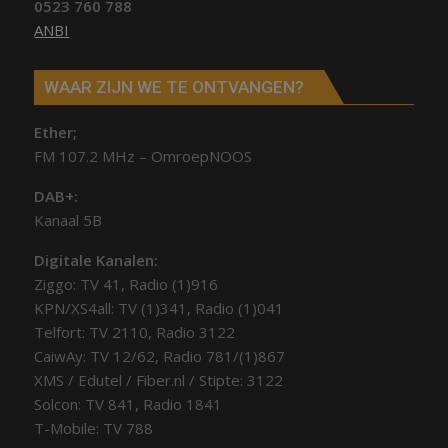
0523 760 788
ANBI
WAAR ZIJN WE TE ONTVANGEN?
Ether;
FM 107.2 MHz – OmroepNOOS
DAB+:
Kanaal 5B
Digitale Kanalen:
Ziggo: TV 41, Radio (1)916
KPN/XS4all: TV (1)341, Radio (1)041
Telfort: TV 2110, Radio 3122
CaiwAy: TV 12/62, Radio 781/(1)867
XMS / Edutel / Fiber.nl / Stipte: 3122
Solcon: TV 841, Radio 1841
T-Mobile: TV 788