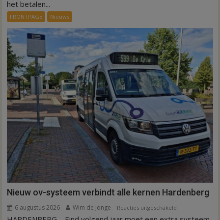
euro
het betalen...
voor
FRONTPAGE
Nieuws
ex-
werknemers
Nieuw ov-systeem verbindt alle kernen Hardenberg
6 augustus 2026
Wim de Jonge
voor
Reacties uitgeschakeld
HARDENBERG – Eind volgend jaar moet een extra systeem
Nieuw