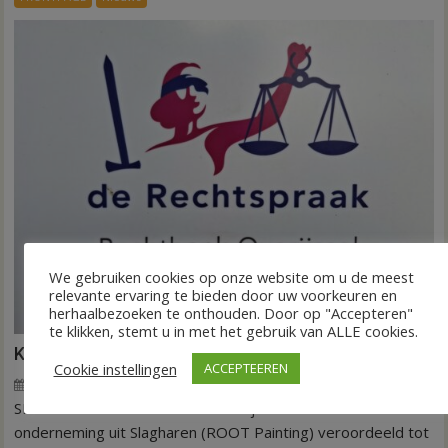
op
aardappeloogst
We gebruiken cookies op onze website om u de meest
relevante ervaring te bieden door uw voorkeuren en
herhaalbezoeken te onthouden. Door op "Accepteren"
te klikken, stemt u in met het gebruik van ALLE cookies.
Kantonrechter: 75.000 euro voor ex-werknemers
Cookie instellingen
ACCEPTEEREN
7 augustus 2026
Wim de Jonge
voor
Reacties uitgeschakeld
SLAGHAREN – De rechtbank Overijssel heeft een
Kantonrechter:
75.000
onderneming uit Slagharen (ROOT Painting) veroordeeld tot