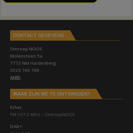
CONTACT GEGEVENS
Omroep NOOS
Molensteen 5a
7773 NM Hardenberg
0523 760 788
ANBI
WAAR ZIJN WE TE ONTVANGEN?
Ether;
FM 107.2 MHz – OmroepNOOS
DAB+: