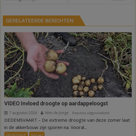
GERELATEERDE BERICHTEN
VIDEO Invloed droogte op aardappeloogst
7 augustus 2026
Wim de Jonge
voor
Reacties uitgeschakeld
DEDEMSVAART – De extreme droogte van deze zomer laat
VIDEO
Invloed
in de akkerbouw zijn sporen na. Vooral...
droogte
FRONTPAGE
Nieuws