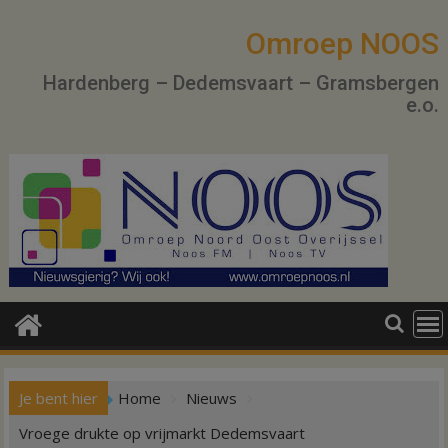
Ga
naar
Omroep NOOS
de
Hardenberg – Dedemsvaart – Gramsbergen
inhoud
e.o.
Je bent hier
Home
Nieuws
Vroege drukte op vrijmarkt Dedemsvaart