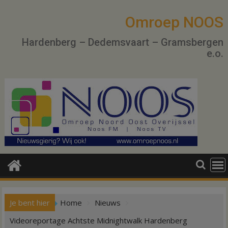
Ga
naar
Omroep NOOS
de
Hardenberg – Dedemsvaart – Gramsbergen
inhoud
e.o.
Je bent hier
Home
Nieuws
Videoreportage Achtste Midnightwalk Hardenberg