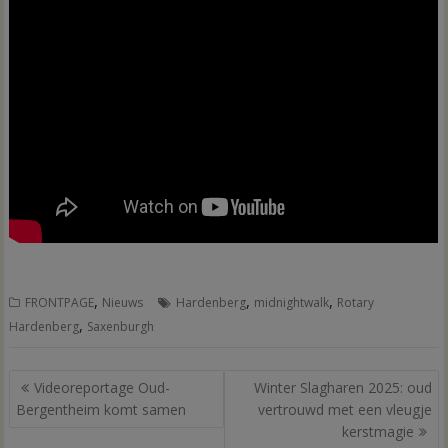
,
,
,
FRONTPAGE
Nieuws
Hardenberg
midnightwalk
Rotary
,
Hardenberg
Saxenburgh
Bericht
Videoreportage Oud-
Winter Slagharen 2025: oud
navigatie
Bergentheim komt samen
vertrouwd met een vleugje
kerstmagie