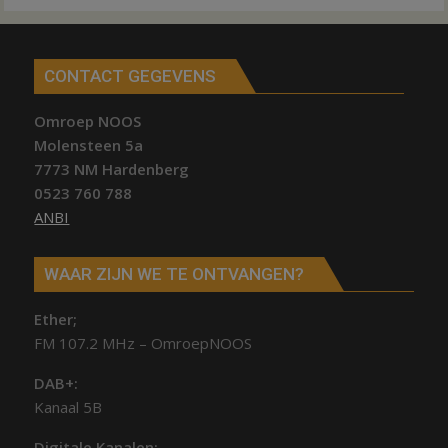
CONTACT GEGEVENS
Omroep NOOS
Molensteen 5a
7773 NM Hardenberg
0523 760 788
ANBI
WAAR ZIJN WE TE ONTVANGEN?
Ether;
FM 107.2 MHz – OmroepNOOS
DAB+:
Kanaal 5B
Digitale Kanalen: