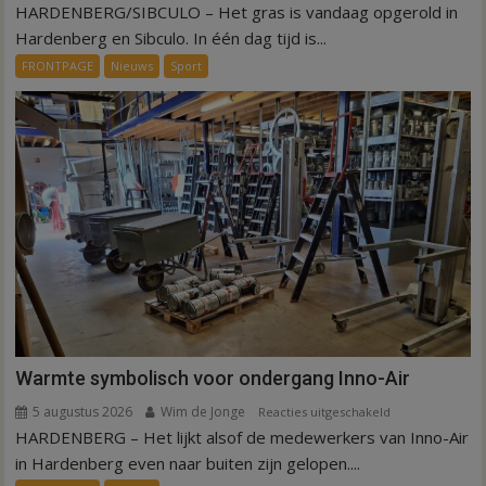
HARDENBERG/SIBCULO – Het gras is vandaag opgerold in
Binnen
een
Hardenberg en Sibculo. In één dag tijd is...
dag
FRONTPAGE
Nieuws
Sport
is
kunstgras
weg
in
Hardenberg
en
Sibculo
Warmte symbolisch voor ondergang Inno-Air
5 augustus 2026
Wim de Jonge
voor
Reacties uitgeschakeld
HARDENBERG – Het lijkt alsof de medewerkers van Inno-Air
Warmte
symbolisch
in Hardenberg even naar buiten zijn gelopen....
voor