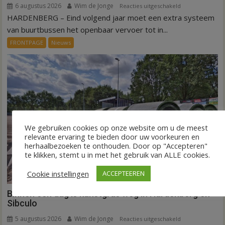
6 augustus 2026
Wim de Jonge
voor
Reacties uitgeschakeld
HARDENBERG – Eind volgend jaar moet een extra systeem
Nieuw
ov-
van buurtbussen het openbaar vervoer tot in...
systeem
FRONTPAGE
Nieuws
verbindt
alle
kernen
Hardenberg
We gebruiken cookies op onze website om u de meest
relevante ervaring te bieden door uw voorkeuren en
herhaalbezoeken te onthouden. Door op "Accepteren"
te klikken, stemt u in met het gebruik van ALLE cookies.
Cookie instellingen
ACCEPTEEREN
Binnen een dag is kunstgras weg in Hardenberg en
Sibculo
5 augustus 2026
Wim de Jonge
voor
Reacties uitgeschakeld