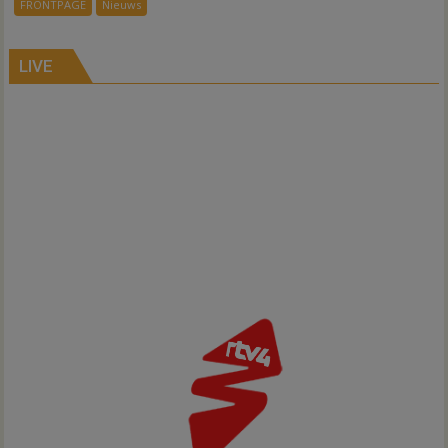
FRONTPAGE
Nieuws
ondergang
Inno-
Air
LIVE