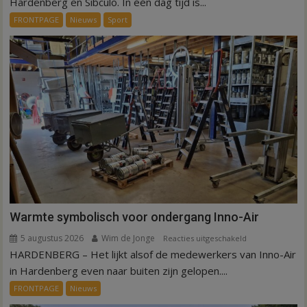
Hardenberg en Sibculo. In één dag tijd is...
dag
FRONTPAGE
Nieuws
Sport
is
kunstgras
weg
in
Hardenberg
en
Sibculo
Warmte symbolisch voor ondergang Inno-Air
5 augustus 2026
Wim de Jonge
voor
Reacties uitgeschakeld
HARDENBERG – Het lijkt alsof de medewerkers van Inno-Air
Warmte
symbolisch
in Hardenberg even naar buiten zijn gelopen....
voor
FRONTPAGE
Nieuws
ondergang