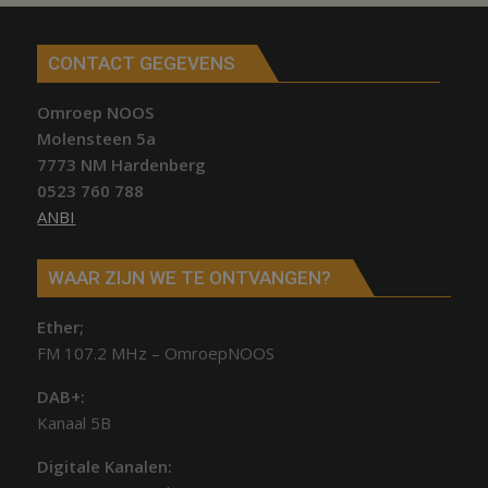
CONTACT GEGEVENS
Omroep NOOS
Molensteen 5a
7773 NM Hardenberg
0523 760 788
ANBI
WAAR ZIJN WE TE ONTVANGEN?
Ether;
FM 107.2 MHz – OmroepNOOS
DAB+:
Kanaal 5B
Digitale Kanalen: