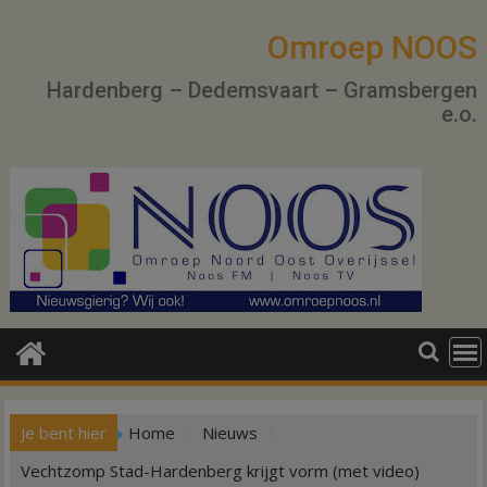
Ga
naar
Omroep NOOS
de
Hardenberg – Dedemsvaart – Gramsbergen
inhoud
e.o.
Je bent hier
Home
Nieuws
Vechtzomp Stad-Hardenberg krijgt vorm (met video)