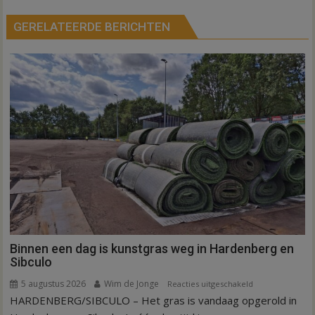
GERELATEERDE BERICHTEN
Binnen een dag is kunstgras weg in Hardenberg en
Sibculo
5 augustus 2026
Wim de Jonge
voor
Reacties uitgeschakeld
HARDENBERG/SIBCULO – Het gras is vandaag opgerold in
Binnen
een