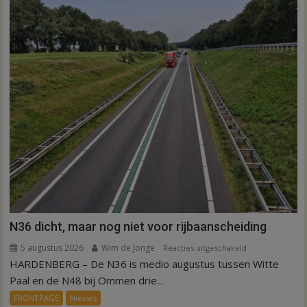
Inno-
Air
N36 dicht, maar nog niet voor rijbaanscheiding
5 augustus 2026
Wim de Jonge
voor
Reacties uitgeschakeld
HARDENBERG – De N36 is medio augustus tussen Witte
N36
dicht,
Paal en de N48 bij Ommen drie...
maar
FRONTPAGE
Nieuws