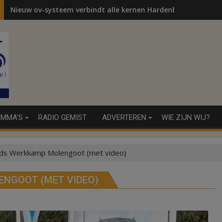
Nieuw ov-systeem verbindt alle kernen Hardenberg
MMA’S
RADIO GEMIST
ADVERTEREN
WIE ZIJN WIJ?
ods Werkkamp Molengoot (met video)
ENGOOT (MET VIDEO)