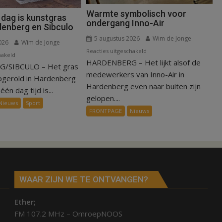
Warmte symbolisch voor
 dag is kunstgras
ondergang Inno-Air
denberg en Sibculo
5 augustus 2026
Wim de Jonge
026
Wim de Jonge
voor
Reacties uitgeschakeld
voor
hakeld
HARDENBERG – Het lijkt alsof de
Warmte
/SIBCULO – Het gras
Binnen
symbolisch
medewerkers van Inno-Air in
een
pgerold in Hardenberg
voor
Hardenberg even naar buiten zijn
dag
één dag tijd is...
ondergang
gelopen....
is
Nieuws
Sport
Inno-
kunstgras
FRONTPAGE
Nieuws
Air
weg
in
Hardenberg
en
Sibculo
WAAR ZIJN WE TE ONTVANGEN?
Ether;
FM 107.2 MHz – OmroepNOOS