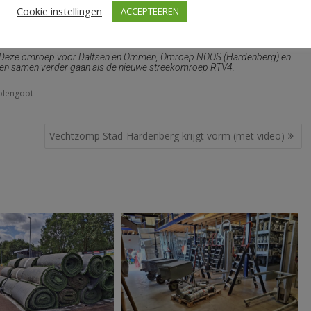
Cookie instellingen
ACCEPTEEREN
al. Deze omroep voor Dalfsen en Ommen, Omroep NOOS (Hardenberg) en
en en samen verder gaan als de nieuwe streekomroep RTV4.
lengoot
Vechtzomp Stad-Hardenberg krijgt vorm (met video)