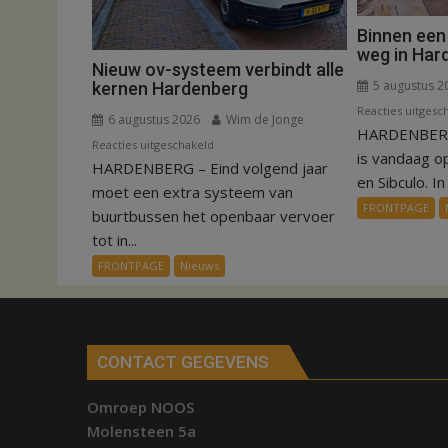
Binnen een
weg in Har
Nieuw ov-systeem verbindt alle
5 augustus 2
kernen Hardenberg
Reacties uitgesc
6 augustus 2026
Wim de Jonge
HARDENBERG
voor
Reacties uitgeschakeld
is vandaag o
HARDENBERG – Eind volgend jaar
Nieuw
en Sibculo. In 
ov-
moet een extra systeem van
FRONTPAGE
systeem
buurtbussen het openbaar vervoer
verbindt
tot in...
alle
FRONTPAGE
Nieuws
kernen
Hardenberg
CONTACT GEGEVENS
Omroep NOOS
Molensteen 5a