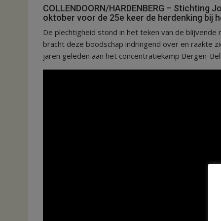
COLLENDOORN/HARDENBERG – Stichting Jo
oktober voor de 25e keer de herdenking bij
De plechtigheid stond in het teken van de blijvend
bracht deze boodschap indringend over en raakte zi
jaren geleden aan het concentratiekamp Bergen-Bel