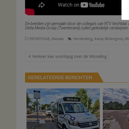
De beelden zijn gemaakt door de collega’s van RTV Vechtd
Delta Media Groep (Twenterand) zullen geleidelijk verdwijn
,
,
,
FRONTPAGE
Nieuws
Herdenking
Kamp Molengoot
Mo
Bericht
Verkeer kan voorlopig over de Wisseling
navigatie
GERELATEERDE BERICHTEN