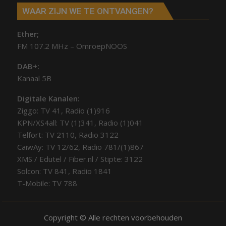
WAAR ZIJN WE TE ONTVANGEN?
Ether;
FM 107.2 MHz – OmroepNOOS
DAB+:
Kanaal 5B
Digitale Kanalen:
Ziggo: TV 41, Radio (1)916
KPN/XS4all: TV (1)341, Radio (1)041
Telfort: TV 2110, Radio 3122
CaiwAy: TV 12/62, Radio 781/(1)867
XMS / Edutel / Fiber.nl / Stipte: 3122
Solcon: TV 841, Radio 1841
T-Mobile: TV 788
Copyright © Alle rechten voorbehouden