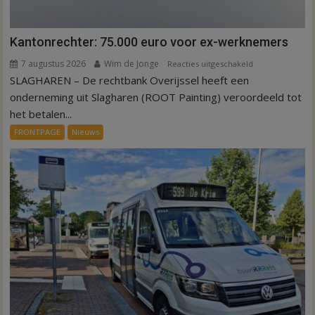
Kantonrechter: 75.000 euro voor ex-werknemers
7 augustus 2026
Wim de Jonge
voor
Reacties uitgeschakeld
SLAGHAREN – De rechtbank Overijssel heeft een
Kantonrechter:
75.000
onderneming uit Slagharen (ROOT Painting) veroordeeld tot
euro
het betalen...
voor
FRONTPAGE
Nieuws
ex-
werknemers