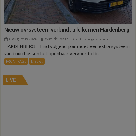
Nieuw ov-systeem verbindt alle kernen Hardenberg
6 augustus 2026
Wim de Jonge
voor
Reacties uitgeschakeld
HARDENBERG – Eind volgend jaar moet een extra systeem
Nieuw
ov-
van buurtbussen het openbaar vervoer tot in...
systeem
FRONTPAGE
Nieuws
verbindt
alle
kernen
LIVE
Hardenberg