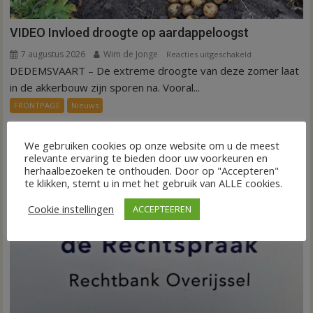
VIDEO Invloed droogte op aardappeloogst
7 augustus 2026
Wim de Jonge
voor
Reacties uitgeschakeld
DEDEMSVAART – De extreme droogte van deze zomer laat
VIDEO
Invloed
in de akkerbouw zijn sporen na. Vooral...
droogte
FRONTPAGE
Nieuws
op
aardappeloogst
We gebruiken cookies op onze website om u de meest
relevante ervaring te bieden door uw voorkeuren en
herhaalbezoeken te onthouden. Door op "Accepteren"
te klikken, stemt u in met het gebruik van ALLE cookies.
Cookie instellingen
ACCEPTEEREN