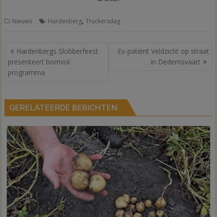
,
Nieuws
Hardenberg
Truckersdag
Bericht
Hardenbergs Slobberfeest
Ex-patiënt Veldzicht op straat
navigatie
presenteert bomvol
in Dedemsvaart
programma
GERELATEERDE BERICHTEN