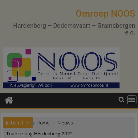
Ga
naar
Omroep NOOS
de
Hardenberg – Dedemsvaart – Gramsbergen
inhoud
e.o.
Je bent hier
Home
Nieuws
Truckersdag HArdenberg 2025