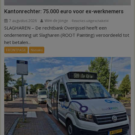
Kantonrechter: 75.000 euro voor ex-werknemers
7 augustus 2026
Wim de Jonge
voor
Reacties uitgeschakeld
SLAGHAREN – De rechtbank Overijssel heeft een
Kantonrechter:
75.000
onderneming uit Slagharen (ROOT Painting) veroordeeld tot
euro
het betalen...
voor
FRONTPAGE
Nieuws
ex-
werknemers