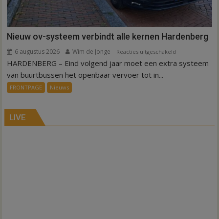
Nieuw ov-systeem verbindt alle kernen Hardenberg
6 augustus 2026
Wim de Jonge
voor
Reacties uitgeschakeld
HARDENBERG – Eind volgend jaar moet een extra systeem
Nieuw
ov-
van buurtbussen het openbaar vervoer tot in...
systeem
FRONTPAGE
Nieuws
verbindt
alle
kernen
LIVE
Hardenberg