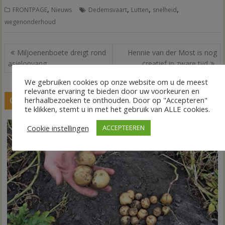
,
,
,
,
FRONTPAGE
Nieuws
Dedemsvaart
Lutten
snelheid
wegenonderhoud
Bericht
Miljoenenboete dreigt rond
Hennie van der Most is nog
navigatie
asielopvang
creatief in zware tijd
We gebruiken cookies op onze website om u de meest
relevante ervaring te bieden door uw voorkeuren en
herhaalbezoeken te onthouden. Door op "Accepteren"
GERELATEERDE BERICHTEN
te klikken, stemt u in met het gebruik van ALLE cookies.
Cookie instellingen
ACCEPTEEREN