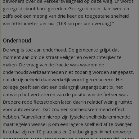
bewoners over de verkeersveiligheid op deze weg. Er wordt
geregeld idioot hard gereden. Geregeld meer dan twee en
zelfs ook een meting van drie keer de toegestane snelheid
van 50 kilometer per uur (163 km per uur overdag).”
Onderhoud
De weg is toe aan onderhoud. De gemeente grijpt dat
moment aan om de straat veiliger en overzichtelijker te
maken. De vraag van de fractie was waarom de
onderhoudswerkzaamheden niet zodanig worden aangepast,
dat de rijsnelheid daadwerkelijk wordt gereduceerd. Het
college geeft aan dat een belangrijk uitgangspunt bij het
ontwerp het verbeteren van de positie van de fietser was.
Bredere rode fietsstroken laten daarin relatief weinig ruimte
voor autoverkeer. Dat zou een snelheidsremmend effect
hebben. “Aanvullend hierop zijn fysieke snelheidsremmende
maatregelen wenselijk om een lagere snelheid af te dwingen.
In totaal zijn er 10 plateaus en 2 uitbuigingen in het ontwerp
opgenomen. Deze intensiteit van plateaus is aanzienlijk hoger