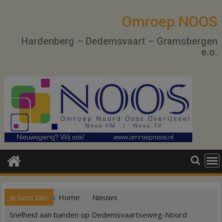
Ga
naar
Omroep NOOS
de
Hardenberg – Dedemsvaart – Gramsbergen
inhoud
e.o.
Je bent hier
Home
Nieuws
Snelheid aan banden op Dedemsvaartseweg-Noord