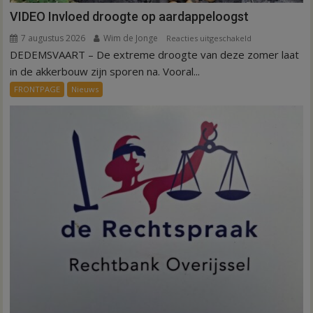
VIDEO Invloed droogte op aardappeloogst
7 augustus 2026
Wim de Jonge
voor
Reacties uitgeschakeld
DEDEMSVAART – De extreme droogte van deze zomer laat
VIDEO
Invloed
in de akkerbouw zijn sporen na. Vooral...
droogte
FRONTPAGE
Nieuws
op
aardappeloogst