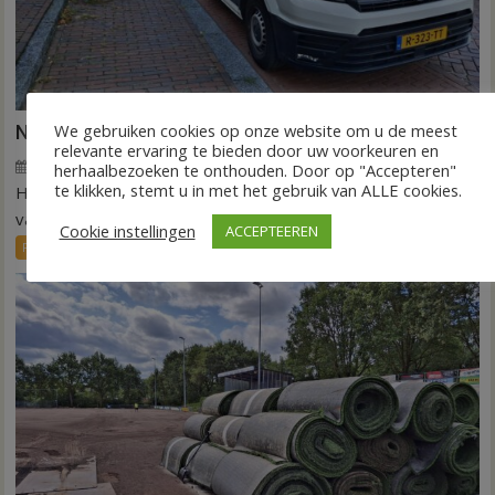
We gebruiken cookies op onze website om u de meest
Nieuw ov-systeem verbindt alle kernen Hardenberg
relevante ervaring te bieden door uw voorkeuren en
6 augustus 2026
Wim de Jonge
voor
Reacties uitgeschakeld
herhaalbezoeken te onthouden. Door op "Accepteren"
te klikken, stemt u in met het gebruik van ALLE cookies.
HARDENBERG – Eind volgend jaar moet een extra systeem
Nieuw
ov-
van buurtbussen het openbaar vervoer tot in...
Cookie instellingen
ACCEPTEEREN
systeem
FRONTPAGE
Nieuws
verbindt
alle
kernen
Hardenberg