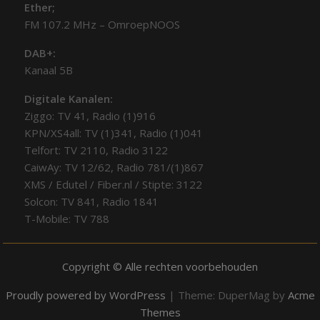
Ether;
FM 107.2 MHz – OmroepNOOS
DAB+:
Kanaal 5B
Digitale Kanalen:
Ziggo: TV 41, Radio (1)916
KPN/XS4all: TV (1)341, Radio (1)041
Telfort: TV 2110, Radio 3122
CaiwAy: TV 12/62, Radio 781/(1)867
XMS / Edutel / Fiber.nl / Stipte: 3122
Solcon: TV 841, Radio 1841
T-Mobile: TV 788
Copyright © Alle rechten voorbehouden
Proudly powered by WordPress
|
Theme: DuperMag by
Acme
Themes