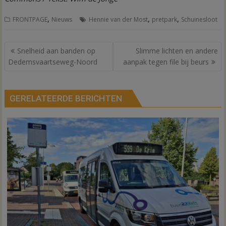
,
,
,
FRONTPAGE
Nieuws
Hennie van der Most
pretpark
Schuinesloot
Bericht
Snelheid aan banden op
Slimme lichten en andere
navigatie
Dedemsvaartseweg-Noord
aanpak tegen file bij beurs
GERELATEERDE BERICHTEN