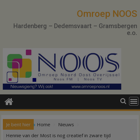
Ga
naar
Omroep NOOS
de
Hardenberg – Dedemsvaart – Gramsbergen
inhoud
e.o.
Je bent hier
Home
Nieuws
Hennie van der Most is nog creatief in zware tijd