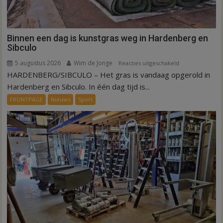
Binnen een dag is kunstgras weg in Hardenberg en
Sibculo
5 augustus 2026
Wim de Jonge
voor
Reacties uitgeschakeld
HARDENBERG/SIBCULO – Het gras is vandaag opgerold in
Binnen
een
Hardenberg en Sibculo. In één dag tijd is...
dag
FRONTPAGE
Nieuws
Sport
is
kunstgras
weg
in
Hardenberg
en
Sibculo