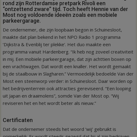
rond zijn Rotterdamse pretpark Rivoli een
“ontzettend zware” tijd. Toch heeft Hennie van der
Most nog voldoende ideeën zoals een mobiele
parkeergarage.
De ondernemer, die zijn loopbaan begon in Schuinesloot,
maakte dat plan bekend in het NPO Radio 1 programma
‘Dijkstra & Evenblij ter plekke’. Het duo maakte een
programma vanuit Hardenberg. “Ik heb nog zoveel creativiteit
in mij. Een mobiele parkeergarage, dat zijn achttien boxen op
een vrachtwagen. Dat wordt een knaller. Het wordt gemaakt
bij de staalbouw in Slagharen.” Vermoedelijk bedoelde Van der
Most een steenworp verder: in Schuinesloot. Daar worden op
het bedrijventerrein ook attracties gereviseerd. “Een looping
uit Japan en draaimolens”, somde Van der Most op. “Wij
reviseren het en het wordt beter als nieuw.”
Certificaten
Dat de ondernemer steeds het woord ‘wij’ gebruikt is
opmerkelijk. Er wordt steeds gezegd dat hij al zijn bedrijven