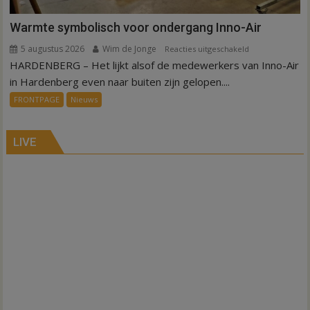
Warmte symbolisch voor ondergang Inno-Air
5 augustus 2026
Wim de Jonge
voor
Reacties uitgeschakeld
HARDENBERG – Het lijkt alsof de medewerkers van Inno-Air
Warmte
symbolisch
in Hardenberg even naar buiten zijn gelopen....
voor
FRONTPAGE
Nieuws
ondergang
Inno-
Air
LIVE