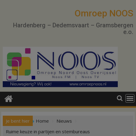
Ga
naar
Omroep NOOS
de
Hardenberg – Dedemsvaart – Gramsbergen
inhoud
e.o.
Je bent hier
Home
Nieuws
Ruime keuze in partijen en stembureaus