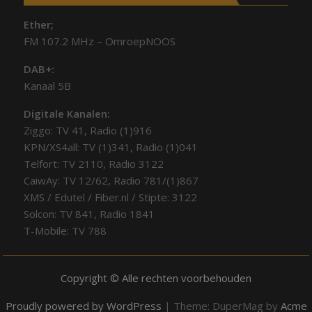
Ether;
FM 107.2 MHz – OmroepNOOS
DAB+:
Kanaal 5B
Digitale Kanalen:
Ziggo: TV 41, Radio (1)916
KPN/XS4all: TV (1)341, Radio (1)041
Telfort: TV 2110, Radio 3122
CaiwAy: TV 12/62, Radio 781/(1)867
XMS / Edutel / Fiber.nl / Stipte: 3122
Solcon: TV 841, Radio 1841
T-Mobile: TV 788
Copyright © Alle rechten voorbehouden
Proudly powered by WordPress
|
Theme: DuperMag by
Acme