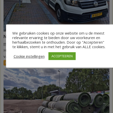
We gebruiken cookies op onze website om u de meest
Nieuw ov-systeem verbindt alle kernen Hardenberg
relevante ervaring te bieden door uw voorkeuren en
herhaalbezoeken te onthouden. Door op "Accepteren"
6 augustus 2026
Wim de Jonge
voor
Reacties uitgeschakeld
te klikken, stemt u in met het gebruik van ALLE cookies.
HARDENBERG – Eind volgend jaar moet een extra systeem
Nieuw
ov-
Cookie instellingen
ACCEPTEEREN
van buurtbussen het openbaar vervoer tot in...
systeem
FRONTPAGE
Nieuws
verbindt
alle
kernen
Hardenberg