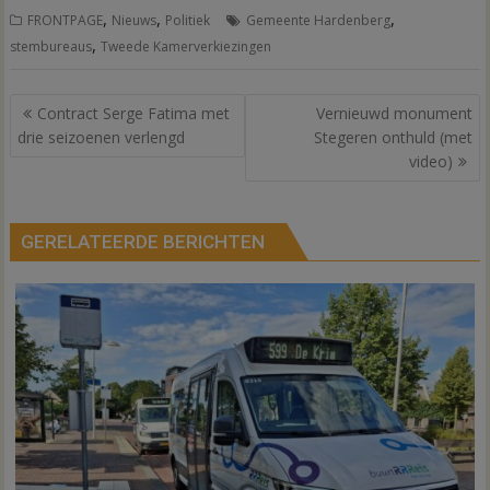
,
,
,
FRONTPAGE
Nieuws
Politiek
Gemeente Hardenberg
,
stembureaus
Tweede Kamerverkiezingen
Bericht
Contract Serge Fatima met
Vernieuwd monument
navigatie
drie seizoenen verlengd
Stegeren onthuld (met
video)
GERELATEERDE BERICHTEN