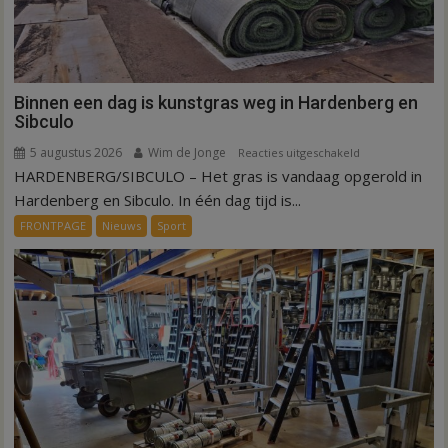
Binnen een dag is kunstgras weg in Hardenberg en
Sibculo
5 augustus 2026
Wim de Jonge
voor
Reacties uitgeschakeld
HARDENBERG/SIBCULO – Het gras is vandaag opgerold in
Binnen
een
Hardenberg en Sibculo. In één dag tijd is...
dag
FRONTPAGE
Nieuws
Sport
is
kunstgras
weg
in
Hardenberg
en
Sibculo