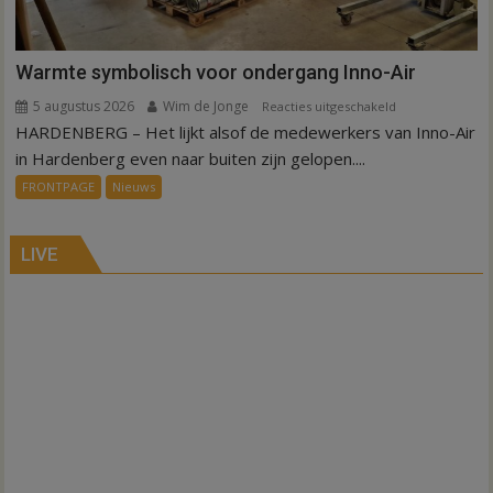
Warmte symbolisch voor ondergang Inno-Air
5 augustus 2026
Wim de Jonge
voor
Reacties uitgeschakeld
HARDENBERG – Het lijkt alsof de medewerkers van Inno-Air
Warmte
symbolisch
in Hardenberg even naar buiten zijn gelopen....
voor
FRONTPAGE
Nieuws
ondergang
Inno-
Air
LIVE