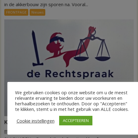
Invloed
in de akkerbouw zijn sporen na. Vooral...
droogte
FRONTPAGE
Nieuws
op
aardappeloogst
We gebruiken cookies op onze website om u de meest
relevante ervaring te bieden door uw voorkeuren en
herhaalbezoeken te onthouden. Door op "Accepteren"
te klikken, stemt u in met het gebruik van ALLE cookies.
Cookie instellingen
ACCEPTEEREN
Kantonrechter: 75.000 euro voor ex-werknemers
7 augustus 2026
Wim de Jonge
voor
Reacties uitgeschakeld