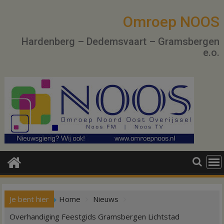
Ga
naar
Omroep NOOS
de
Hardenberg – Dedemsvaart – Gramsbergen
inhoud
e.o.
Je bent hier
Home
Nieuws
Overhandiging Feestgids Gramsbergen Lichtstad