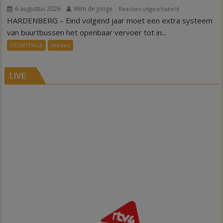
6 augustus 2026
Wim de Jonge
voor
Reacties uitgeschakeld
HARDENBERG – Eind volgend jaar moet een extra systeem
Nieuw
ov-
van buurtbussen het openbaar vervoer tot in...
systeem
FRONTPAGE
Nieuws
verbindt
alle
kernen
LIVE
Hardenberg