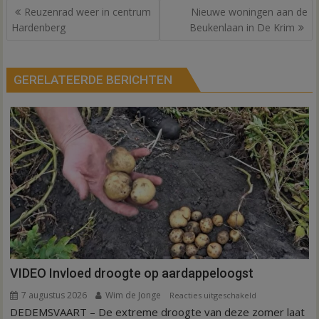
Bericht
Reuzenrad weer in centrum
Nieuwe woningen aan de
navigatie
Hardenberg
Beukenlaan in De Krim
GERELATEERDE BERICHTEN
VIDEO Invloed droogte op aardappeloogst
7 augustus 2026
Wim de Jonge
voor
Reacties uitgeschakeld
DEDEMSVAART – De extreme droogte van deze zomer laat
VIDEO