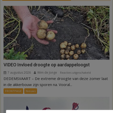
VIDEO Invloed droogte op aardappeloogst
7 augustus 2026
Wim de Jonge
voor
Reacties uitgeschakeld
DEDEMSVAART – De extreme droogte van deze zomer laat
VIDEO
Invloed
in de akkerbouw zijn sporen na. Vooral...
droogte
FRONTPAGE
Nieuws
op
aardappeloogst