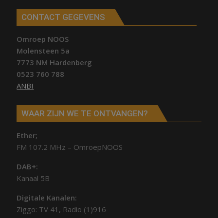
CONTACT GEGEVENS
Omroep NOOS
Molensteen 5a
7773 NM Hardenberg
0523 760 788
ANBI
WAAR ZIJN WE TE ONTVANGEN?
Ether;
FM 107.2 MHz – OmroepNOOS
DAB+:
Kanaal 5B
Digitale Kanalen:
Ziggo: TV 41, Radio (1)916