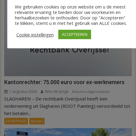
We gebruiken cookies op onze website om u de meest
relevante ervaring te bieden door uw voorkeuren en
herhaalbezoeken te onthouden. Door op "Accepteren"
te klikken, stemt u in met het gebruik van ALLE cookies.
Cookie instellingen
ACCEPTEEREN
Kantonrechter: 75.000 euro voor ex-werknemers
7 augustus 2026
Wim de Jonge
voor
Reacties uitgeschakeld
SLAGHAREN – De rechtbank Overijssel heeft een
Kantonrechter:
75.000
onderneming uit Slagharen (ROOT Painting) veroordeeld tot
euro
het betalen...
voor
FRONTPAGE
Nieuws
ex-
werknemers