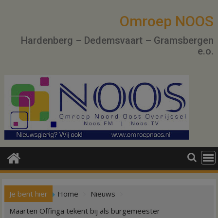
Ga
naar
Omroep NOOS
de
Hardenberg – Dedemsvaart – Gramsbergen
inhoud
e.o.
Je bent hier
Home
Nieuws
Maarten Offinga tekent bij als burgemeester