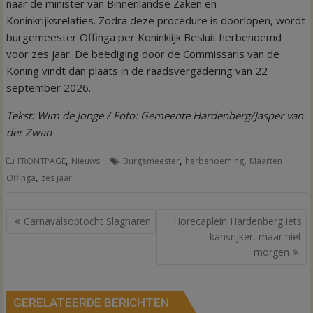
naar de minister van Binnenlandse Zaken en
Koninkrijksrelaties. Zodra deze procedure is doorlopen, wordt
burgemeester Offinga per Koninklijk Besluit herbenoemd
voor zes jaar. De beëdiging door de Commissaris van de
Koning vindt dan plaats in de raadsvergadering van 22
september 2026.
Tekst: Wim de Jonge / Foto: Gemeente Hardenberg/Jasper van
der Zwan
,
,
,
FRONTPAGE
Nieuws
Burgemeester
herbenoeming
Maarten
,
Offinga
zes jaar
Bericht
Carnavalsoptocht Slagharen
Horecaplein Hardenberg iets
navigatie
kansrijker, maar niet
morgen
GERELATEERDE BERICHTEN