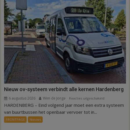
Nieuw ov-systeem verbindt alle kernen Hardenberg
6 augustus 2026
Wim de Jonge
voor
Reacties uitgeschakeld
HARDENBERG – Eind volgend jaar moet een extra systeem
Nieuw
ov-
van buurtbussen het openbaar vervoer tot in...
systeem
FRONTPAGE
Nieuws
verbindt
alle