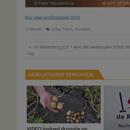
buy visio professional 2016
,
,
Nieuws
Lyme
Teken
Wandelen
Bericht
VV Mariënberg JO9-1 wint alle wedstrijden KNVB R
navigatie
Cup
GERELATEERDE BERICHTEN
VIDEO Invloed droogte op