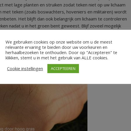
ct met lage planten en struiken zodat teken niet op uw lichaam
 met teken (zoals boswachters, hoveniers en militairen) wordt
beten. Het blijft dan ook belangrijk om lichaam te controleren
en nadat u in het groen bent geweest. Blijf zoveel mogelijk
gewas.
We gebruiken cookies op onze website om u de meest
relevante ervaring te bieden door uw voorkeuren en
herhaalbezoeken te onthouden. Door op "Accepteren" te
klikken, stemt u in met het gebruik van ALLE cookies.
Cookie instellingen
ACCEPTEEREN