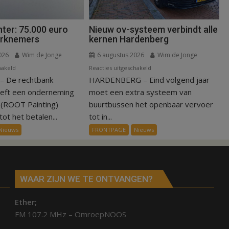
ter: 75.000 euro
Nieuw ov-systeem verbindt alle
erknemers
kernen Hardenberg
026
Wim de Jonge
6 augustus 2026
Wim de Jonge
voor
voor
hakeld
Reacties uitgeschakeld
 De rechtbank
Kantonrechter:
HARDENBERG – Eind volgend jaar
Nieuw
75.000
ov-
eeft een onderneming
moet een extra systeem van
euro
systeem
n (ROOT Painting)
buurtbussen het openbaar vervoer
voor
verbindt
ot het betalen...
tot in...
ex-
alle
Nieuws
FRONTPAGE
Nieuws
werknemers
kernen
Hardenberg
WAAR ZIJN WE TE ONTVANGEN?
Ether;
FM 107.2 MHz – OmroepNOOS