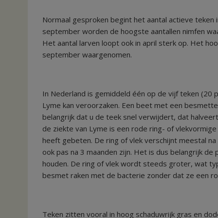
Normaal gesproken begint het aantal actieve teken in
september worden de hoogste aantallen nimfen waa
Het aantal larven loopt ook in april sterk op. Het ho
september waargenomen.
In Nederland is gemiddeld één op de vijf teken (20 
Lyme kan veroorzaken. Een beet met een besmette tee
belangrijk dat u de teek snel verwijdert, dat halv
de ziekte van Lyme is een rode ring- of vlekvormige
heeft gebeten. De ring of vlek verschijnt meestal 
ook pas na 3 maanden zijn. Het is dus belangrijk de
houden. De ring of vlek wordt steeds groter, wat 
besmet raken met de bacterie zonder dat ze een rod
Teken zitten vooral in hoog schaduwrijk gras en dode