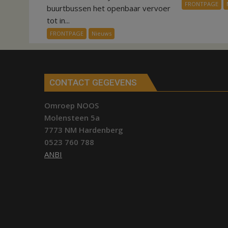
FRONTPAGE
systeem
buurtbussen het openbaar vervoer
verbindt
tot in...
alle
FRONTPAGE
Nieuws
kernen
Hardenberg
CONTACT GEGEVENS
Omroep NOOS
Molensteen 5a
7773 NM Hardenberg
0523 760 788
ANBI