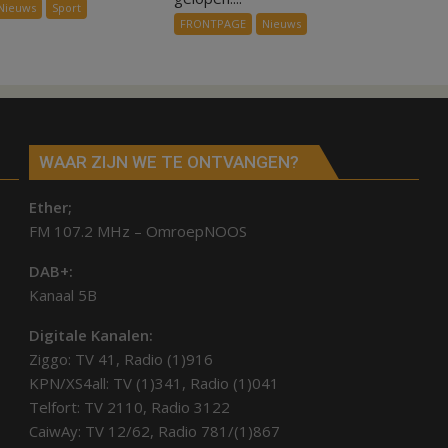
Nieuws
Sport
Inno-
kunstgras
FRONTPAGE
Nieuws
Air
weg
in
Hardenberg
en
Sibculo
WAAR ZIJN WE TE ONTVANGEN?
Ether;
FM 107.2 MHz – OmroepNOOS
DAB+:
Kanaal 5B
Digitale Kanalen:
Ziggo: TV 41, Radio (1)916
KPN/XS4all: TV (1)341, Radio (1)041
Telfort: TV 2110, Radio 3122
CaiwAy: TV 12/62, Radio 781/(1)867