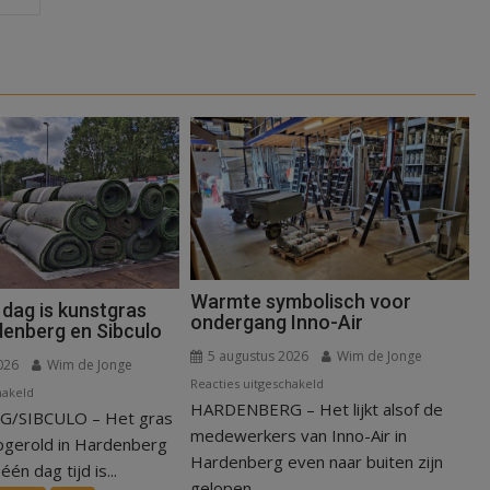
Warmte symbolisch voor
 dag is kunstgras
ondergang Inno-Air
denberg en Sibculo
5 augustus 2026
Wim de Jonge
026
Wim de Jonge
voor
Reacties uitgeschakeld
voor
hakeld
HARDENBERG – Het lijkt alsof de
Warmte
/SIBCULO – Het gras
Binnen
symbolisch
medewerkers van Inno-Air in
een
pgerold in Hardenberg
voor
Hardenberg even naar buiten zijn
dag
één dag tijd is...
ondergang
gelopen....
is