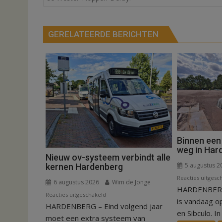
GERELATEERDE BERICHTEN
Binnen een
weg in Har
Nieuw ov-systeem verbindt alle
5 augustus 2
kernen Hardenberg
Reacties uitgesc
6 augustus 2026
Wim de Jonge
HARDENBERG
voor
Reacties uitgeschakeld
is vandaag o
HARDENBERG – Eind volgend jaar
Nieuw
en Sibculo. In 
ov-
moet een extra systeem van