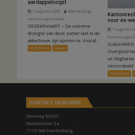
aardappeloogst
7 augustus 2026
Wim de Jonge
Kantonrech
voor
Reacties uitgeschakeld
voor ex-w
DEDEMSVAART – De extreme
VIDEO
7 augustus 2
Invloed
droogte van deze zomer laat in de
Reacties uitgesc
droogte
akkerbouw zijn sporen na. Vooral...
SLAGHAREN –
op
FRONTPAGE
Nieuws
Overijssel h
aardappeloogst
uit Slaghare
veroordeeld t
FRONTPAGE
CONTACT GEGEVENS
Omroep NOOS
Molensteen 5a
7773 NM Hardenberg