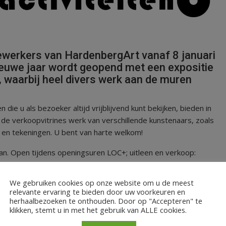
ewerkers van HardenbergArt vanaf 8 januari
ieuwe jaar wordt geopend met een expositie
, waarbij heel divers werk aan de muren
 die u als bezoeker altijd vrijblijvend kunt bekijken, bieden in
n de verkoopvitrines werk van verschillende kunstenaars, zoals
n en tekeningen. U bent van harte welkom!
. Open tijdens openingsuren LOC+; uitleen en verkoop:
uur.
We gebruiken cookies op onze website om u de meest
relevante ervaring te bieden door uw voorkeuren en
herhaalbezoeken te onthouden. Door op "Accepteren" te
klikken, stemt u in met het gebruik van ALLE cookies.