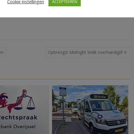
Cookie instellingen
ACCEPTEEREN
en
Opbrengst Midnight Walk overhandigd!