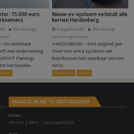
ter: 75.000 euro
Nieuw ov-systeem verbindt alle
erknemers
kernen Hardenberg
026
Wim de Jonge
6 augustus 2026
Wim de Jonge
voor
voor
hakeld
Reacties uitgeschakeld
 De rechtbank
Kantonrechter:
HARDENBERG – Eind volgend jaar
Nieuw
75.000
ov-
eeft een onderneming
moet een extra systeem van
euro
systeem
n (ROOT Painting)
buurtbussen het openbaar vervoer
voor
verbindt
ot het betalen...
tot in...
ex-
alle
Nieuws
FRONTPAGE
Nieuws
werknemers
kernen
Hardenberg
WAAR ZIJN WE TE ONTVANGEN?
Ether;
FM 107.2 MHz – OmroepNOOS