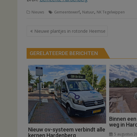
,
,
Nieuws
Gemeentewerf
Natuur
NK Tegelwippen
Bericht
Nieuwe plantjes in rotonde Heemse
navigatie
GERELATEERDE BERICHTEN
Binnen een
weg in Har
Nieuw ov-systeem verbindt alle
5 augustus 2
kernen Hardenberg