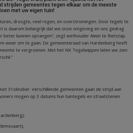
ijd strijden gemeentes tegen elkaar om de meeste
oen met uw eigen tuin!
ren, droogte, veel regen, en overstromingen. Door tegels te
et is daarom belangrijk dat we onze omgeving en ons gedrag
 beter kunnen opvangen”, zegt wethouder Alwin te Rietstap.
em weer om te gaan. De gemeenteraad van Hardenberg heeft
meente te vergroenen. Met het NK Tegelwippen laten we zien
chil.”
 met 31oktober. Verschillende gemeenten gaan de strijd aan
 Inwoners mogen op 3 datums hun tuintegels en straatstenen
Hardenberg);
demsvaart);