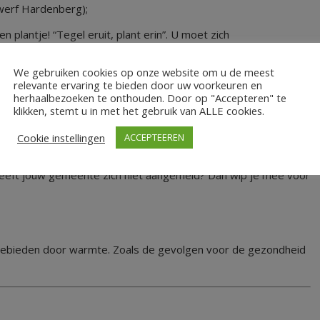
werf Hardenberg);
n plantje! “Tegel eruit, plant erin”. U moet zich
We gebruiken cookies op onze website om u de meest
relevante ervaring te bieden door uw voorkeuren en
herhaalbezoeken te onthouden. Door op "Accepteren" te
klikken, stemt u in met het gebruik van ALLE cookies.
Cookie instellingen
ACCEPTEEREN
hrijft u zich dan nu in voor het NK Tegelwippen. Samen maken
bsite van het NK Tegelwippen, kun je je gewipte tegels
eeft jouw gemeente zich niet aangemeld? Dan wip je mee voor
e gebieden door warmte. Zoals de gevolgen voor de gezondheid