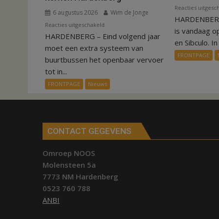
Reacties uitgesc
6 augustus 2026
Wim de Jonge
HARDENBERG
voor
Reacties uitgeschakeld
is vandaag o
HARDENBERG – Eind volgend jaar
Nieuw
en Sibculo. In 
ov-
moet een extra systeem van
FRONTPAGE
systeem
buurtbussen het openbaar vervoer
verbindt
tot in...
alle
FRONTPAGE
Nieuws
kernen
Hardenberg
CONTACT GEGEVENS
Omroep NOOS
Molensteen 5a
7773 NM Hardenberg
0523 760 788
ANBI