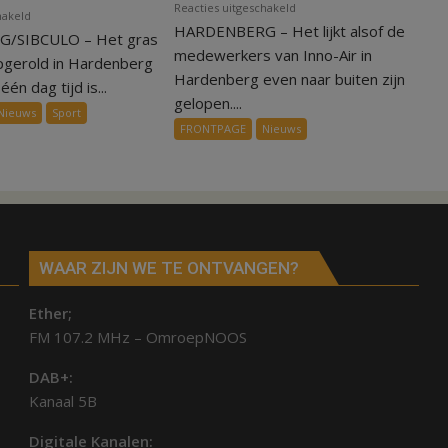
voor
Reacties uitgeschakeld
voor
hakeld
HARDENBERG – Het lijkt alsof de
Warmte
/SIBCULO – Het gras
Binnen
symbolisch
medewerkers van Inno-Air in
een
pgerold in Hardenberg
voor
Hardenberg even naar buiten zijn
dag
één dag tijd is...
ondergang
gelopen....
is
Nieuws
Sport
Inno-
kunstgras
FRONTPAGE
Nieuws
Air
weg
in
Hardenberg
en
Sibculo
WAAR ZIJN WE TE ONTVANGEN?
Ether;
FM 107.2 MHz – OmroepNOOS
DAB+:
Kanaal 5B
Digitale Kanalen: