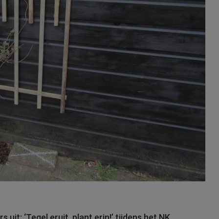
t: ‘Tegel eruit, plant erin!’ tijdens het NK