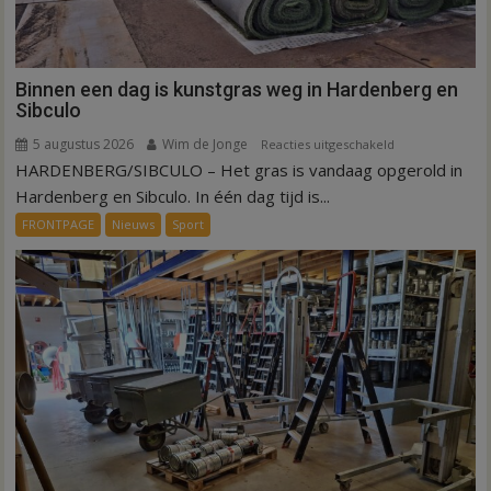
Binnen een dag is kunstgras weg in Hardenberg en
Sibculo
5 augustus 2026
Wim de Jonge
voor
Reacties uitgeschakeld
HARDENBERG/SIBCULO – Het gras is vandaag opgerold in
Binnen
een
Hardenberg en Sibculo. In één dag tijd is...
dag
FRONTPAGE
Nieuws
Sport
is
kunstgras
weg
in
Hardenberg
en
Sibculo