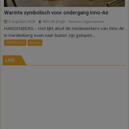
Warmte symbolisch voor ondergang Inno-Air
5 augustus 2026
Wim de Jonge
voor
Reacties uitgeschakeld
HARDENBERG – Het lijkt alsof de medewerkers van Inno-Air
Warmte
symbolisch
in Hardenberg even naar buiten zijn gelopen....
voor
FRONTPAGE
Nieuws
ondergang
Inno-
Air
LIVE