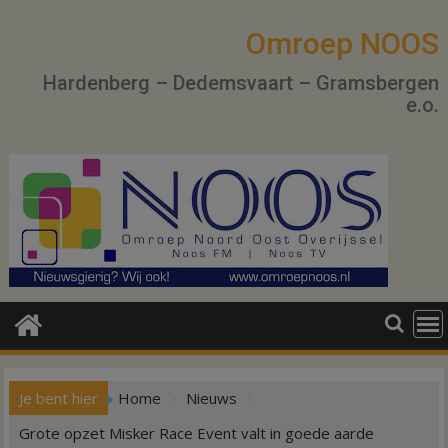
Ga
naar
Omroep NOOS
de
Hardenberg – Dedemsvaart – Gramsbergen
inhoud
e.o.
Je bent hier
Home
Nieuws
Grote opzet Misker Race Event valt in goede aarde