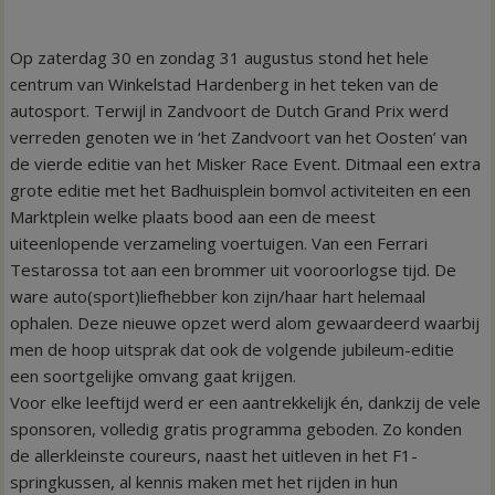
Op zaterdag 30 en zondag 31 augustus stond het hele
centrum van Winkelstad Hardenberg in het teken van de
autosport. Terwijl in Zandvoort de Dutch Grand Prix werd
verreden genoten we in ‘het Zandvoort van het Oosten’ van
de vierde editie van het Misker Race Event. Ditmaal een extra
grote editie met het Badhuisplein bomvol activiteiten en een
Marktplein welke plaats bood aan een de meest
uiteenlopende verzameling voertuigen. Van een Ferrari
Testarossa tot aan een brommer uit vooroorlogse tijd. De
ware auto(sport)liefhebber kon zijn/haar hart helemaal
ophalen. Deze nieuwe opzet werd alom gewaardeerd waarbij
men de hoop uitsprak dat ook de volgende jubileum-editie
een soortgelijke omvang gaat krijgen.
Voor elke leeftijd werd er een aantrekkelijk én, dankzij de vele
sponsoren, volledig gratis programma geboden. Zo konden
de allerkleinste coureurs, naast het uitleven in het F1-
springkussen, al kennis maken met het rijden in hun