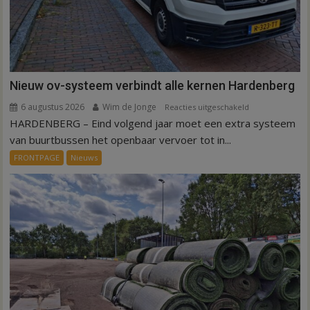
Nieuw ov-systeem verbindt alle kernen Hardenberg
6 augustus 2026
Wim de Jonge
voor
Reacties uitgeschakeld
HARDENBERG – Eind volgend jaar moet een extra systeem
Nieuw
ov-
van buurtbussen het openbaar vervoer tot in...
systeem
FRONTPAGE
Nieuws
verbindt
alle
kernen
Hardenberg