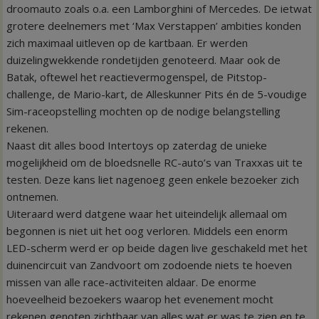
droomauto zoals o.a. een Lamborghini of Mercedes. De ietwat
grotere deelnemers met ‘Max Verstappen’ ambities konden
zich maximaal uitleven op de kartbaan. Er werden
duizelingwekkende rondetijden genoteerd. Maar ook de
Batak, oftewel het reactievermogenspel, de Pitstop-
challenge, de Mario-kart, de Alleskunner Pits én de 5-voudige
Sim-raceopstelling mochten op de nodige belangstelling
rekenen.
Naast dit alles bood Intertoys op zaterdag de unieke
mogelijkheid om de bloedsnelle RC-auto’s van Traxxas uit te
testen. Deze kans liet nagenoeg geen enkele bezoeker zich
ontnemen.
Uiteraard werd datgene waar het uiteindelijk allemaal om
begonnen is niet uit het oog verloren. Middels een enorm
LED-scherm werd er op beide dagen live geschakeld met het
duinencircuit van Zandvoort om zodoende niets te hoeven
missen van alle race-activiteiten aldaar. De enorme
hoeveelheid bezoekers waarop het evenement mocht
rekenen genoten zichtbaar van alles wat er was te zien en te