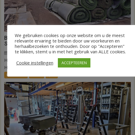
We gebruiken cookies op onze website om u de meest
Binnen een dag is kunstgras weg in Hardenberg en
relevante ervaring te bieden door uw voorkeuren en
Sibculo
herhaalbezoeken te onthouden. Door op "Accepteren"
te klikken, stemt u in met het gebruik van ALLE cookies.
5 augustus 2026
Wim de Jonge
voor
Reacties uitgeschakeld
HARDENBERG/SIBCULO – Het gras is vandaag opgerold in
Binnen
Cookie instellingen
ACCEPTEEREN
een
Hardenberg en Sibculo. In één dag tijd is...
dag
FRONTPAGE
Nieuws
Sport
is
kunstgras
weg
in
Hardenberg
en
Sibculo