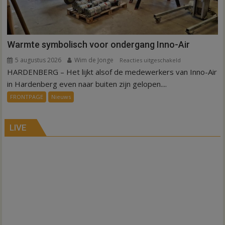
Warmte symbolisch voor ondergang Inno-Air
5 augustus 2026
Wim de Jonge
voor
Reacties uitgeschakeld
HARDENBERG – Het lijkt alsof de medewerkers van Inno-Air
Warmte
symbolisch
in Hardenberg even naar buiten zijn gelopen....
voor
FRONTPAGE
Nieuws
ondergang
Inno-
Air
LIVE