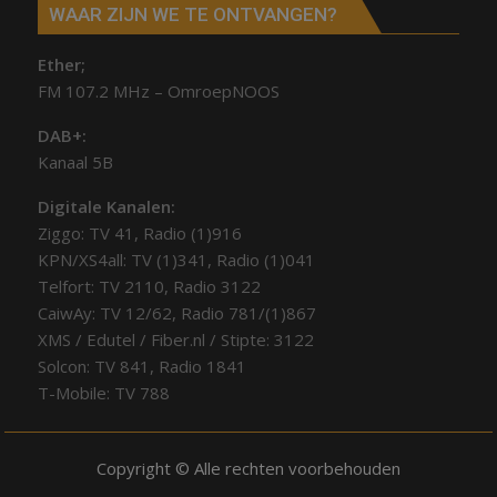
WAAR ZIJN WE TE ONTVANGEN?
Ether;
FM 107.2 MHz – OmroepNOOS
DAB+:
Kanaal 5B
Digitale Kanalen:
Ziggo: TV 41, Radio (1)916
KPN/XS4all: TV (1)341, Radio (1)041
Telfort: TV 2110, Radio 3122
CaiwAy: TV 12/62, Radio 781/(1)867
XMS / Edutel / Fiber.nl / Stipte: 3122
Solcon: TV 841, Radio 1841
T-Mobile: TV 788
Copyright © Alle rechten voorbehouden