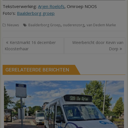
Tekstverwerking:
Arjen Roelofs
, Omroep NOOS
Foto’s:
Baalderborg groep
,
,
Nieuws
Baalderborg Groep
ouderenzorg
van Dedem Marke
Bericht
Kerstmarkt 16 december
Weerbericht door Kevin van
navigatie
Kloosterhaar
Dorp
GERELATEERDE BERICHTEN