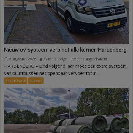
Nieuw ov-systeem verbindt alle kernen Hardenberg
6 augustus 2026
Wim de Jonge
voor
Reacties uitgeschakeld
HARDENBERG – Eind volgend jaar moet een extra systeem
Nieuw
ov-
van buurtbussen het openbaar vervoer tot in...
systeem
FRONTPAGE
Nieuws
verbindt
alle
kernen
Hardenberg