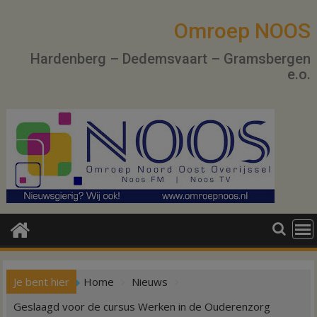
Ga
naar
Omroep NOOS
de
Hardenberg – Dedemsvaart – Gramsbergen
inhoud
e.o.
Je bent hier
Home
Nieuws
Geslaagd voor de cursus Werken in de Ouderenzorg